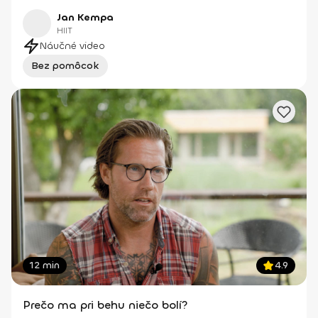
Jan Kempa
HIIT
Náučné video
Bez pomôcok
12 min
4.9
Prečo ma pri behu niečo bolí?