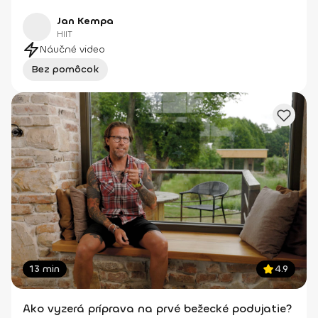
Jan Kempa
HIIT
Náučné video
Bez pomôcok
13 min
4.9
Ako vyzerá príprava na prvé bežecké podujatie?