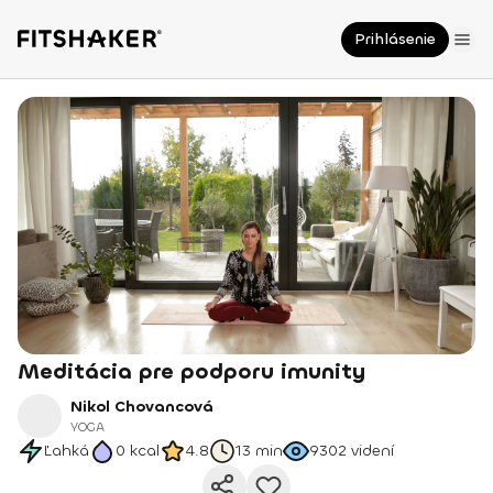
Prihlásenie
Meditácia pre podporu imunity
Nikol Chovancová
YOGA
Ľahká
0
kcal
4.8
13 min
9302
videní