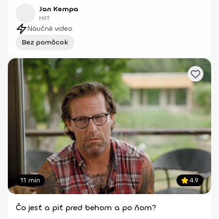
Jan Kempa
HIIT
Náučné video
Bez pomôcok
11 min
4.9
Čo jesť a piť pred behom a po ňom?