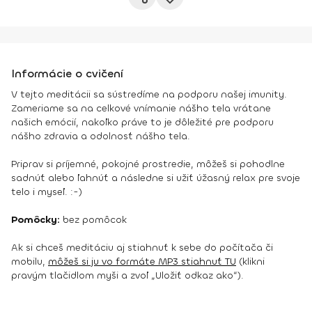
Informácie o cvičení
V tejto meditácii sa sústredíme na podporu našej imunity.
Zameriame sa na celkové vnímanie nášho tela vrátane
našich emócií, nakoľko práve to je dôležité pre podporu
nášho zdravia a odolnosť nášho tela.
Priprav si príjemné, pokojné prostredie, môžeš si pohodlne
sadnúť alebo ľahnúť a následne si užiť úžasný relax pre svoje
telo i myseľ. :-)
Pomôcky:
bez pomôcok
Ak si chceš meditáciu aj stiahnuť k sebe do počítača či
mobilu,
môžeš si ju vo formáte MP3 stiahnuť TU
(klikni
pravým tlačidlom myši a zvoľ „Uložiť odkaz ako“).