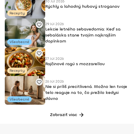
30 Júl 2026
Rýchly a lahodný hubový stroganov
Recepty
29 Júl 2026
Lekcie letného sebavedomia: Keď sa
sebaláska stane tvojím najkrajším
doplnkom
Všeobecné
27 Júl 2026
Rajčinové ragú s mozzarellou
Recepty
26 Júl 2026
Nie si príliš precitlivená. Možno len tvoje
telo reaguje na to, čo prežilo kedysi
dávno
Všeobecné
Zobraziť viac