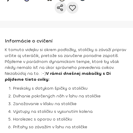
Informácie o cvičení
K tomuto videjku si okrem podložky, stoličky a závaží priprav
určite aj uteráčik, pretože sa zaručene poriadne zapotíš.
Pôjdeme v parádnom dynamickom tempe, ktoré by však
nikdy nemalo ísť na úkor správneho prevedenia cvikov.
Nezabúdaj na to. :-)
V rámci dnešnej makačky s Di
pôjdeme tieto cviky:
Preskoky s dotykom špičky o stoličku
Dvíhanie pokrčených nôh v ľahu na stoličke
Zanožovanie v kľaku na stoličke
Výstupy na stoličku s vysunutím kolena
Horolezec s oporou o stoličku
Príťahy so závažím v ľahu na stoličke