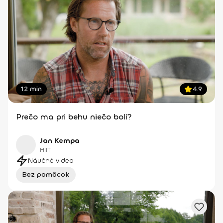
12 min
4.9
Prečo ma pri behu niečo bolí?
Jan Kempa
HIIT
Náučné video
Bez pomôcok