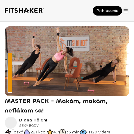
Prihlásenie
MASTER PACK - Makám, makám,
neflákam sa!
Diana Hô Chí
SEXY BODY
Ťažká
221
kcal
4.7
35 min
11120
videní