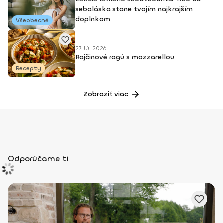
sebaláska stane tvojím najkrajším
doplnkom
Všeobecné
27 Júl 2026
Rajčinové ragú s mozzarellou
Recepty
Zobraziť viac
Odporúčame ti