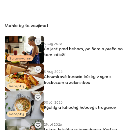
Mohlo by ťa zaujímať
5 Aug 2026
Čo jesť pred behom, po ňom a prečo na
tom záleží
Stravovanie
3 Aug 2026
Chrumkavé kuracie kúsky v syre s
kuskusom a zeleninkou
Recepty
30 Júl 2026
Rýchly a lahodný hubový stroganov
Recepty
29 Júl 2026
Lekcie letného sebavedomia: Keď sa