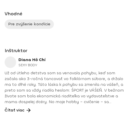
Vhodné
Pre zvýšenie kondície
Inštruktor
Diana Hô Chí
SEXY BODY
Už od útleho detstva som sa venovala pohybu, keď som
začala ako 3-ročná tancovať vo folklórnom súbore, a držalo
ma to dlhé roky. Táto láska k pohybu sa zmenila na vášeň, a
preto som sa vždy riadila heslom: ŠPORT je VÁŠEŇ. V bežnom
živote som bola ekonomická riaditeľka vo vydavateľstve a
mama dospelej dcéry. No moje hobby – cvičenie – sa
dostávalo do popredia už dlhé roky. Takmer dennodenne
Čítať viac
som viedla skupinové tréningy a pre svojich klientov som
organizovala viachodinové eventy, fit a wellness pobyty. V
roku 2018 som získala ocenenie od portálu cvicte.sk