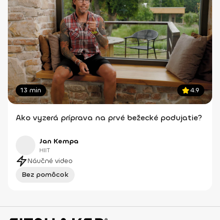
13 min
4.9
Ako vyzerá príprava na prvé bežecké podujatie?
Jan Kempa
HIIT
Náučné video
Bez pomôcok