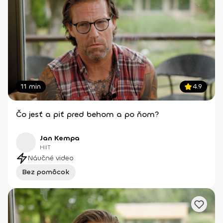
11 min
4.9
Čo jesť a piť pred behom a po ňom?
Jan Kempa
HIIT
Náučné video
Bez pomôcok