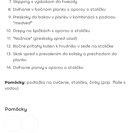
Skipping s výskokom do hviezdy
Dvíhanie v bočnom planku s oporou o stoličku
Preskoky do bokov v planku v kombinácii s pozíciou
"medveď"
Drepy na špičkách s oporou o stoličku
"Nožnice" (preskoky vpred vzad)
Bočné príťahy kolien k hrudníku v sede na stoličke
Skok vpred s prevalením do kolísky a prechodom do
planku
Dvíhanie panvy s oporou o stoličku
Pomôcky:
podložka na cvičenie, stolička, činky (príp. fľaše s
vodou)
Pomôcky