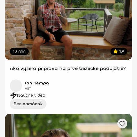
13 min
4.9
Ako vyzerá príprava na prvé bežecké podujatie?
Jan Kempa
HIIT
Náučné video
Bez pomôcok