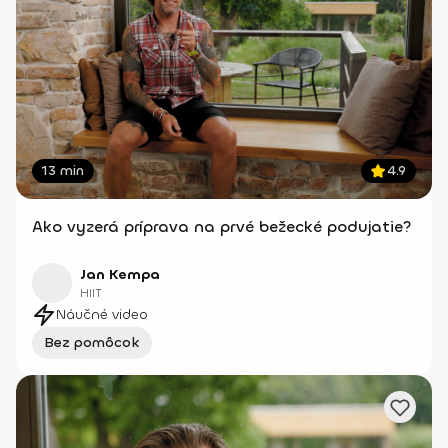
13 min
4.9
Ako vyzerá príprava na prvé bežecké podujatie?
Jan Kempa
HIIT
Náučné video
Bez pomôcok