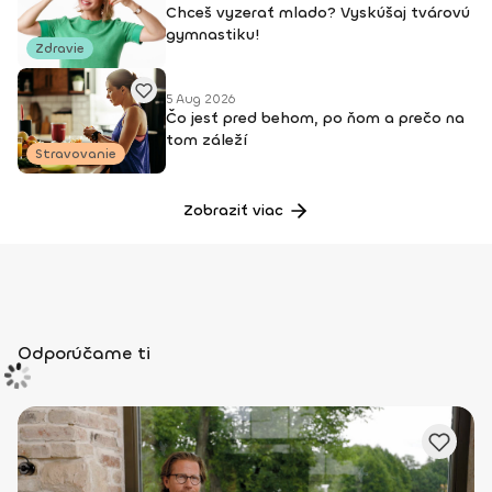
Chceš vyzerať mlado? Vyskúšaj tvárovú
gymnastiku!
Zdravie
5 Aug 2026
Čo jesť pred behom, po ňom a prečo na
tom záleží
Stravovanie
Zobraziť viac
Odporúčame ti