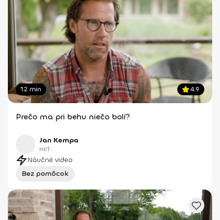
12 min
4.9
Prečo ma pri behu niečo bolí?
Jan Kempa
HIIT
Náučné video
Bez pomôcok