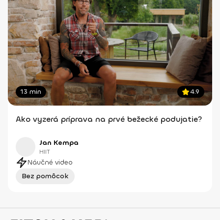
13 min
4.9
Ako vyzerá príprava na prvé bežecké podujatie?
Jan Kempa
HIIT
Náučné video
Bez pomôcok