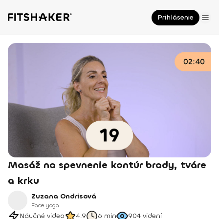
Prihlásenie
Masáž na spevnenie kontúr brady, tváre
a krku
Zuzana Ondrisová
Face yoga
Náučné video
4.9
6 min
904
videní