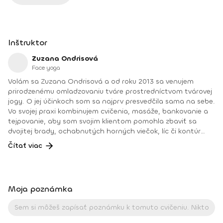
Inštruktor
Zuzana Ondrisová
Face yoga
Volám sa Zuzana Ondrisová a od roku 2013 sa venujem
prirodzenému omladzovaniu tváre prostredníctvom tvárovej
jogy. O jej účinkoch som sa najprv presvedčila sama na sebe.
Vo svojej praxi kombinujem cvičenia, masáže, bankovanie a
tejpovanie, aby som svojim klientom pomohla zbaviť sa
dvojitej brady, ochabnutých horných viečok, líc či kontúr
tváre, alebo pomohla prinavrátiť cit do ochrnutej časti
Čítať viac
tváre. Od roku 2018 školím pod vlastnou značkou Face Yoga
Institute budúce lektorky tvárovej jogy, estetického a
lymfatického tejpovania tváre a odovzdávam svoje
poznatky a viac ako 10-ročné skúsenosti z praxe.Okrem
Moja poznámka
kurzov pre klientky a budúce lektorky organizujem workshopy
pre korporácie, prednášky na konferenciách a precvičujem
tvárovú jogu na wellness pobytoch na Slovensku aj v
zahraničí. Som veľmi vďačná, že môžem robiť prácu, ktorá