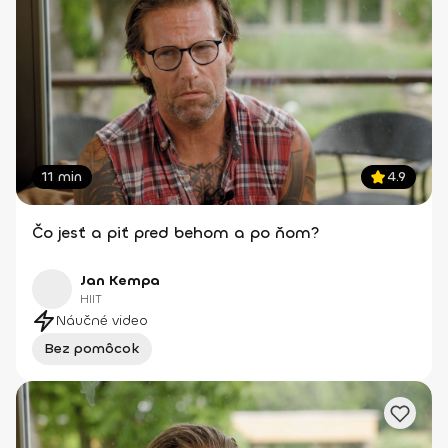
11 min
4.9
Čo jesť a piť pred behom a po ňom?
Jan Kempa
HIIT
Náučné video
Bez pomôcok