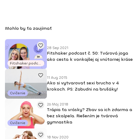
ma baví a prináša ľuďom nielen estetické výsledky na tvári,
ale aj viac sebavedomia, lepší vzťah k sebe a viac
spokojnosti a harmónie v živote.
Mohlo by ťa zaujímať
28 Sep 2021
Fitshaker podcast č. 50: Tvárová joga
ako cesta k vonkajšej aj vnútornej kráse
Fitshaker podcasty
11 Aug 2015
Ako si vytvarovať sexi brucho v 4
krokoch. PS: Zabudni na brušáky!
Cvičenie
26 Máj 2018
Trápia ťa vrásky? Zbav sa ich zdarma a
bez skalpela. Riešením je tvárová
gymnastika
Cvičenie
18 Nov 2020