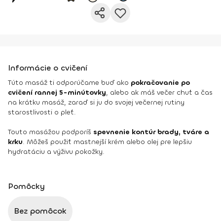
Informácie o cvičení
Túto masáž ti odporúčame buď ako
pokračovanie po
cvičení rannej 5-minútovky
, alebo ak máš večer chuť a čas
na krátku masáž, zaraď si ju do svojej večernej rutiny
starostlivosti o pleť.
Touto masážou podporíš
spevnenie kontúr brady, tváre a
krku
. Môžeš použiť mastnejší krém alebo olej pre lepšiu
hydratáciu a výživu pokožky.
Pomôcky
Bez pomôcok