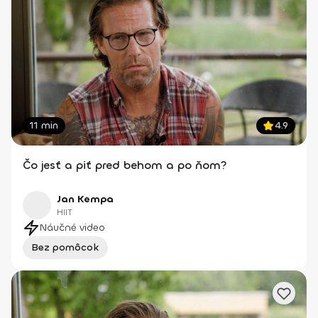
11 min
4.9
Čo jesť a piť pred behom a po ňom?
Jan Kempa
HIIT
Náučné video
Bez pomôcok