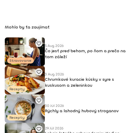
ma baví a prináša ľuďom nielen estetické výsledky na tvári,
ale aj viac sebavedomia, lepší vzťah k sebe a viac
spokojnosti a harmónie v živote.
Mohlo by ťa zaujímať
5 Aug 2026
Čo jesť pred behom, po ňom a prečo na
tom záleží
Stravovanie
3 Aug 2026
Chrumkavé kuracie kúsky v syre s
kuskusom a zeleninkou
Recepty
30 Júl 2026
Rýchly a lahodný hubový stroganov
Recepty
29 Júl 2026