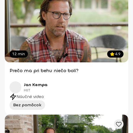
12 min
4.9
Prečo ma pri behu niečo bolí?
Jan Kempa
HIIT
Náučné video
Bez pomôcok