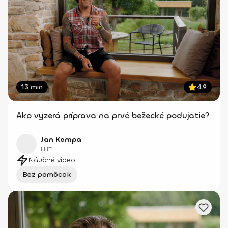
13 min
4.9
Ako vyzerá príprava na prvé bežecké podujatie?
Jan Kempa
HIIT
Náučné video
Bez pomôcok