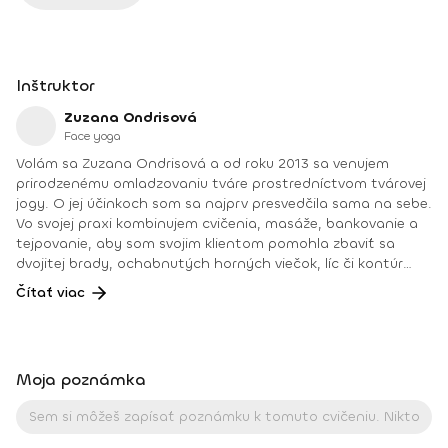
Inštruktor
Zuzana Ondrisová
Face yoga
Volám sa Zuzana Ondrisová a od roku 2013 sa venujem
prirodzenému omladzovaniu tváre prostredníctvom tvárovej
jogy. O jej účinkoch som sa najprv presvedčila sama na sebe.
Vo svojej praxi kombinujem cvičenia, masáže, bankovanie a
tejpovanie, aby som svojim klientom pomohla zbaviť sa
dvojitej brady, ochabnutých horných viečok, líc či kontúr
tváre, alebo pomohla prinavrátiť cit do ochrnutej časti
Čítať viac
tváre. Od roku 2018 školím pod vlastnou značkou Face Yoga
Institute budúce lektorky tvárovej jogy, estetického a
lymfatického tejpovania tváre a odovzdávam svoje
poznatky a viac ako 10-ročné skúsenosti z praxe.Okrem
Moja poznámka
kurzov pre klientky a budúce lektorky organizujem workshopy
pre korporácie, prednášky na konferenciách a precvičujem
tvárovú jogu na wellness pobytoch na Slovensku aj v
zahraničí. Som veľmi vďačná, že môžem robiť prácu, ktorá