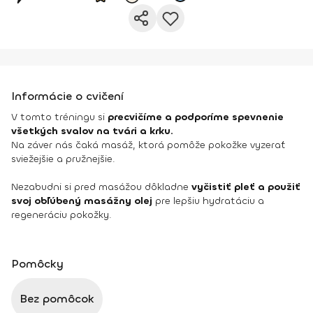
Informácie o cvičení
V tomto tréningu si
precvičíme a podporíme spevnenie
všetkých svalov na tvári a krku.
Na záver nás čaká masáž, ktorá pomôže pokožke vyzerať
sviežejšie a pružnejšie.
Nezabudni si pred masážou dôkladne
vyčistiť pleť a použiť
svoj obľúbený masážny olej
pre lepšiu hydratáciu a
regeneráciu pokožky.
Pomôcky
Bez pomôcok