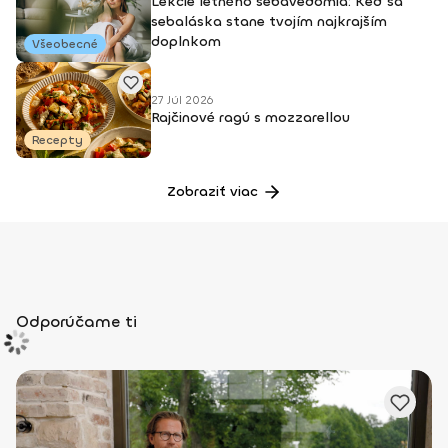
Lekcie letného sebavedomia: Keď sa
sebaláska stane tvojím najkrajším
doplnkom
Všeobecné
27 Júl 2026
Rajčinové ragú s mozzarellou
Recepty
Zobraziť viac
Odporúčame ti