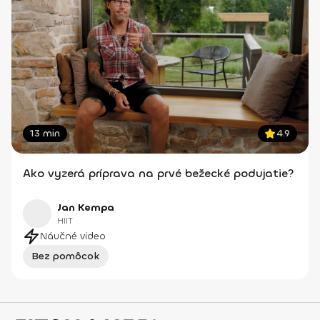
13 min
4.9
Ako vyzerá príprava na prvé bežecké podujatie?
Jan Kempa
HIIT
Náučné video
Bez pomôcok