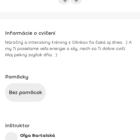
Informácie o cvičení
Náročný a intenzívny tréning s Olinkou ťa čaká aj dnes. :) A
my Ti posielame veľa energie a sily, nech sa Ti dobre cvičí.
Maj pekný zvyšok dňa. :)
Pomôcky
Bez pomôcok
Inštruktor
Oľga Bartalská