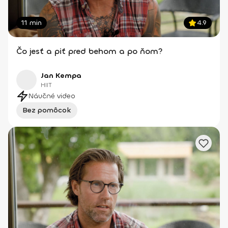
11 min
4.9
Čo jesť a piť pred behom a po ňom?
Jan Kempa
HIIT
Náučné video
Bez pomôcok