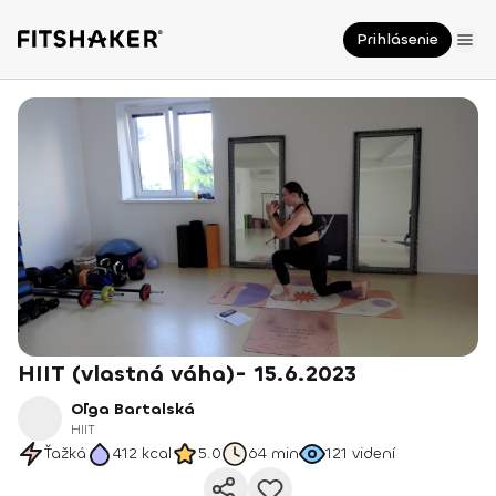
Prihlásenie
HIIT (vlastná váha)- 15.6.2023
Oľga Bartalská
HIIT
Ťažká
412
kcal
5.0
64 min
121
videní