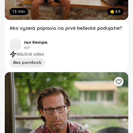
13 min
4.9
Ako vyzerá príprava na prvé bežecké podujatie?
Jan Kempa
HIIT
Náučné video
Bez pomôcok