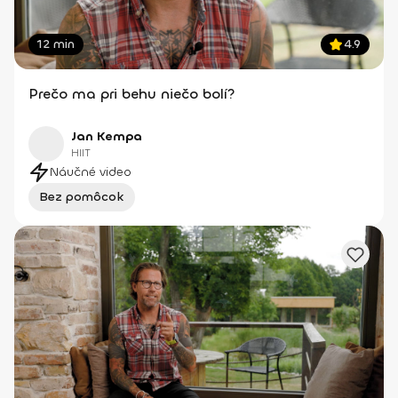
12 min
4.9
Prečo ma pri behu niečo bolí?
Jan Kempa
HIIT
Náučné video
Bez pomôcok