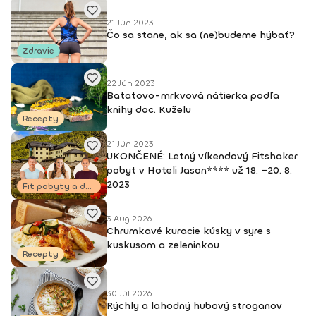
DEEPWORK PORT DE BRAS PILOXING CORE LEVEL 1, 2 FITNESS
TRÉNER 3
21 Jún 2023
Čo sa stane, ak sa (ne)budeme hýbať?
Zdravie
22 Jún 2023
Batatovo-mrkvová nátierka podľa
knihy doc. Kuželu
Recepty
21 Jún 2023
UKONČENÉ: Letný víkendový Fitshaker
pobyt v Hoteli Jason**** už 18. –20. 8.
2023
Fit pobyty a dovolenky
3 Aug 2026
Chrumkavé kuracie kúsky v syre s
kuskusom a zeleninkou
Recepty
30 Júl 2026
Rýchly a lahodný hubový stroganov