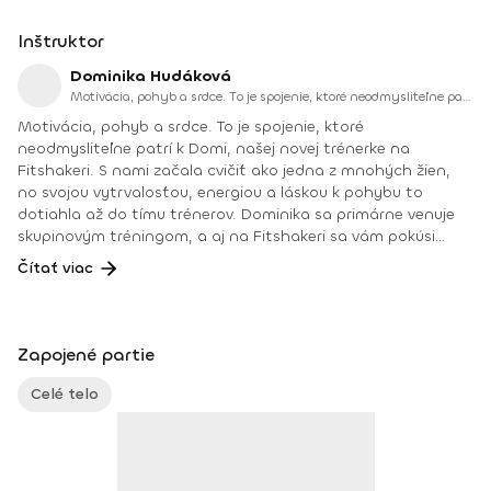
Inštruktor
Dominika Hudáková
Motivácia, pohyb a srdce. To je spojenie, ktoré neodmysliteľne patrí k Domi, našej novej trénerke na Fitshakeri.
Motivácia, pohyb a srdce. To je spojenie, ktoré
neodmysliteľne patrí k Domi, našej novej trénerke na
Fitshakeri. S nami začala cvičiť ako jedna z mnohých žien,
no svojou vytrvalosťou, energiou a láskou k pohybu to
dotiahla až do tímu trénerov. Dominika sa primárne venuje
skupinovým tréningom, a aj na Fitshakeri sa vám pokúsi
priniesť domov pozitívnu energiu, radosť z pohybu a
Čítať viac
motiváciu nevzdať sa. Jej cvičenia sú zamerané na kardio,
silový tréning a HIIT intervaly. Všetky tréningy pripravuje tak,
aby si ich zvládla odcvičiť každá Fitshakeráčka – bez ohľadu
na úroveň kondície. Veríme, že s Domi objavíš v sebe silu,
Zapojené partie
ktorú si možno ani netušila, že máš. Vzdelanie a kurzy:
02/2024 - Certifikovaný kurz kondičný tréner 1.
Celé telo
kvalifikačného stupňa, 12/2023 - Silový tréning žien ( Fitness
Institut s.r.o.), 09/2024 - Zostavovanie fitness tréningu
(Fitness Institut s.r.o.,), 09/2024 - Zostavovanie jedálnička
(Fitness institut s.r.o.)