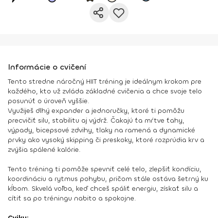
Informácie o cvičení
Tento stredne náročný HIIT tréning je ideálnym krokom pre
každého, kto už zvláda základné cvičenia a chce svoje telo
posunúť o úroveň vyššie.
Využiješ dlhý expander a jednoručky, ktoré ti pomôžu
precvičiť silu, stabilitu aj výdrž. Čakajú ťa mŕtve ťahy,
výpady, bicepsové zdvihy, tlaky na ramená a dynamické
prvky ako vysoký skipping či preskoky, ktoré rozprúdia krv a
zvýšia spálené kalórie.
Tento tréning ti pomôže spevniť celé telo, zlepšiť kondíciu,
koordináciu a rytmus pohybu, pričom stále ostáva šetrný ku
kĺbom. Skvelá voľba, keď chceš spáliť energiu, získať silu a
cítiť sa po tréningu nabito a spokojne.
Cviky: