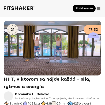
Prihlásenie
HIIT, v ktorom sa nájde každá - sila,
rytmus a energia
Dominika Hudáková
Motivácia, pohyb a srdce. To je spojenie, ktoré neodmysliteľne patrí k Domi, našej novej trénerke na Fitshakeri.
Stredná
162
kcal
4.8
29 min
4236
videní