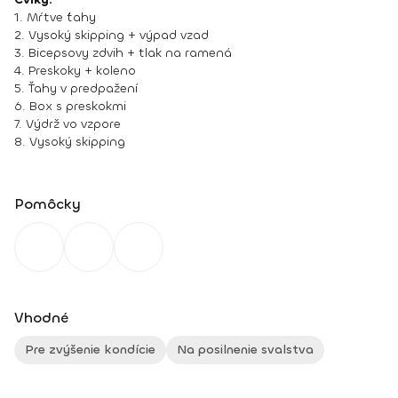
1. Mŕtve ťahy
2. Vysoký skipping + výpad vzad
3. Bicepsovy zdvih + tlak na ramená
4. Preskoky + koleno
5. Ťahy v predpažení
6. Box s preskokmi
7. Výdrž vo vzpore
8. Vysoký skipping
Pomôcky
Vhodné
Pre zvýšenie kondície
Na posilnenie svalstva