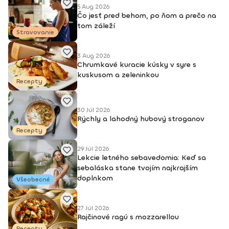
5 Aug 2026
Čo jesť pred behom, po ňom a prečo na
tom záleží
Stravovanie
3 Aug 2026
Chrumkavé kuracie kúsky v syre s
kuskusom a zeleninkou
Recepty
30 Júl 2026
Rýchly a lahodný hubový stroganov
Recepty
29 Júl 2026
Lekcie letného sebavedomia: Keď sa
sebaláska stane tvojím najkrajším
doplnkom
Všeobecné
27 Júl 2026
Rajčinové ragú s mozzarellou
Recepty