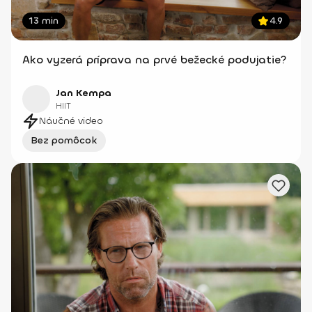
13 min
4.9
Ako vyzerá príprava na prvé bežecké podujatie?
Jan Kempa
HIIT
Náučné video
Bez pomôcok