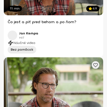
11 min
4.9
Čo jesť a piť pred behom a po ňom?
Jan Kempa
HIIT
Náučné video
Bez pomôcok