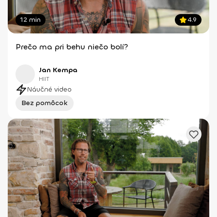
12 min
4.9
Prečo ma pri behu niečo bolí?
Jan Kempa
HIIT
Náučné video
Bez pomôcok