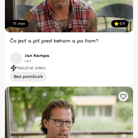
11 min
4.9
Čo jesť a piť pred behom a po ňom?
Jan Kempa
HIIT
Náučné video
Bez pomôcok