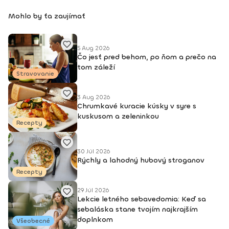
a plnohodnotnejší. Viac info o mne a joge nájdete na mojej
Mohlo by ťa zaujímať
stránke nikolchovancova.sk Dosiahnuté vzdelanie: Inštruktor
powerjogy, stupeň 1 a 2 – Powerjoga Akadémia Slovensko –
lektori: Bc. Michaela Hluchová (SR), Václav Krejčík (ČR)
Intenzívny odborný seminár Gravid jogy – lektor Ing. Dana
5 Aug 2026
Čo jesť pred behom, po ňom a prečo na
Beierová (ČR)
tom záleží
Stravovanie
3 Aug 2026
Chrumkavé kuracie kúsky v syre s
kuskusom a zeleninkou
Recepty
30 Júl 2026
Rýchly a lahodný hubový stroganov
Recepty
29 Júl 2026
Lekcie letného sebavedomia: Keď sa
sebaláska stane tvojím najkrajším
doplnkom
Všeobecné