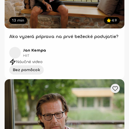
13 min
4.9
Ako vyzerá príprava na prvé bežecké podujatie?
Jan Kempa
HIIT
Náučné video
Bez pomôcok