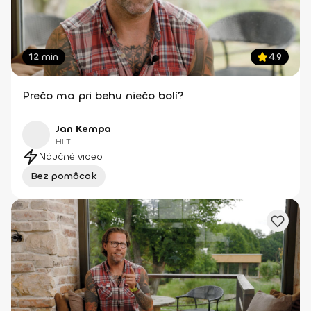
12 min
4.9
Prečo ma pri behu niečo bolí?
Jan Kempa
HIIT
Náučné video
Bez pomôcok