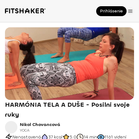
Prihlásenie
HARMÓNIA TELA A DUŠE - Posilni svoje
ruky
Nikol Chovancová
YOGA
Nenastavená
37
kcal
5.0
14 min
1161
videní