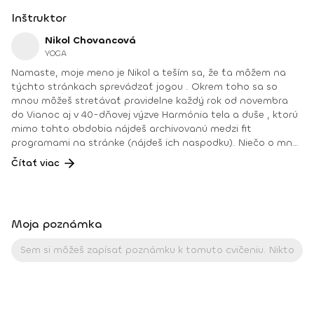
Inštruktor
Nikol Chovancová
YOGA
Namaste, moje meno je Nikol a teším sa, že ťa môžem na
týchto stránkach sprevádzať jogou . Okrem toho sa so
mnou môžeš stretávať pravidelne každý rok od novembra
do Vianoc aj v 40-dňovej výzve Harmónia tela a duše , ktorú
mimo tohto obdobia nájdeš archivovanú medzi fit
programami na stránke (nájdeš ich naspodku). Niečo o mne.
Od detstva som sa venovala rôznym druhom pohybu, najmä
Čítať viac
tancu, pri ktorom som cítila slobodu a radosť. Neskôr som
cvičila aeróbne cvičenia a venovala sa zdravej výžive, až kým
som nenatrafila na jogu. V joge som našla všetko: radosť
z pohybu, uvoľnenie tela a mysle, spojenie so sebou
Moja poznámka
a odpovede na hlbšie otázky. Joge sa aktívne venujem od
roku 2008. Najväčšou odmenou je pre mňau učiť ľudí a vidieť
ako robia pokroky a ako im joga pomáha zlepšiť kvalitu ich
života. Joga je pre mňa cestou k sebapoznaniu, vnútornej
harmónii a zdravému fyzickému telu. Pomáha mi nahliadnuť
do svojho vnútra a zároveň otvoriť srdce a myseľ
k vonkajšiemu svetu. Vďaka nej je môj život krajší, lepší