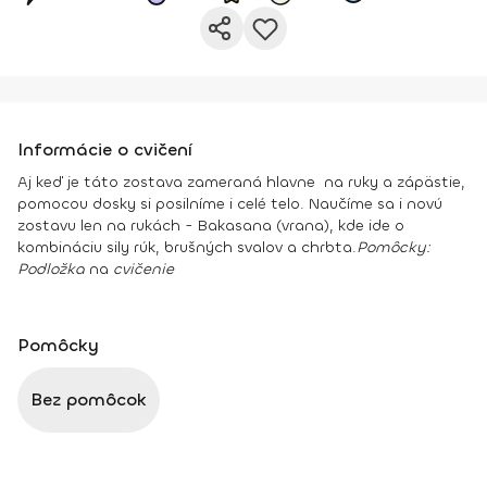
Informácie o cvičení
Aj keď je táto zostava zameraná hlavne na ruky a zápästie,
pomocou dosky si posilníme i celé telo. Naučíme sa i novú
zostavu len na rukách - Bakasana (vrana), kde ide o
kombináciu sily rúk, brušných svalov a chrbta.
Pomôcky:
Podložka
na
cvičenie
Pomôcky
Bez pomôcok