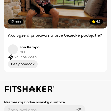
13 min
4.9
Ako vyzerá príprava na prvé bežecké podujatie?
Jan Kempa
HIIT
Náučné video
Bez pomôcok
Nezmeškaj žiadne novinky a súťaže