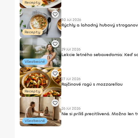
Recepty
30 Júl 2026
Rýchly a lahodný hubový stroganov
Recepty
29 Júl 2026
Lekcie letného sebavedomia: Keď s
Všeobecné
27 Júl 2026
Rajčinové ragú s mozzarellou
Recepty
26 Júl 2026
Nie si príliš precitlivená. Možno len
Všeobecné