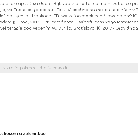
bre, ale aj cítiť sa dobre! Byť vďačná za to, čo mám, zatiaľ čo pracu
ea9 IG : @andrea_mindfulflow Dosiahnuté vzdelanie: •
ačný intenzívny výcvik v Španielsku a následné
Piešťany, 2018 • I
kuskusom a zeleninkou