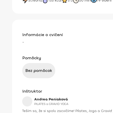
Stredná
153
kcal
5.0
60 min
19
videní
Informácie o cvičení
-
Pomôcky
Bez pomôcok
Inštruktor
Andrea Peniaková
PILATES a GRAVID YOGA
Teším sa, že si spolu zacvičíme! Pilates, Joga a Gravid joga. Na týchto cvičeniach sa spolu uvidíme. Zlepšíme držanie tela, silu aj ohybnosť, dýchanie a verím, že aj vzťah k