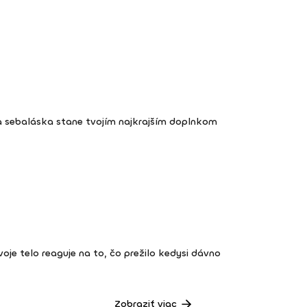
a sebaláska stane tvojím najkrajším doplnkom
 tvoje telo reaguje na to, čo prežilo kedysi dávno
Zobraziť viac