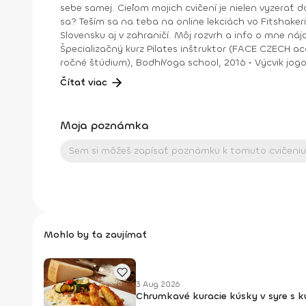
sebe samej. Cieľom mojich cvičení je nielen vyzerať do
sa? Teším sa na teba na online lekciách vo Fitshakeri, aj vo Fitshaker podcaste! Taktiež osobne na mojich hodinách v Bratislave alebo na pobytoch, ktoré organizujem na
Slovensku aj v zahraničí. Môj rozvrh a info o mne nájdeš na týchto stránkach: FB: www.facebook.com/flowandr
Špecializačný kurz Pilates inštruktor (FACE CZECH academy), Brno, 2013 • IYN certificate – Mindfulness Yoga Instructor (mes
ročné štúdium), BodhiYoga school, 2016 • Výcvik jogovej terapie pod vedením M. Ďuriša, Bratislava, júl 2017 • Gravid Yoga špecializácia, Akadémia Powerjoga Slovensko,
Čítať viac
Moja poznámka
Mohlo by ťa zaujímať
3 Aug 2026
Chrumkavé kuracie kúsky v syre s 