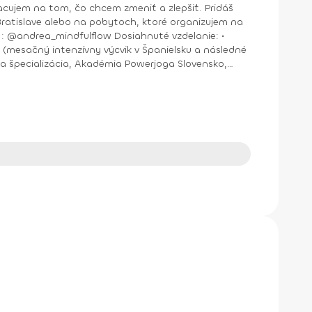
jem na tom, čo chcem zmeniť a zlepšiť. Pridáš
nštruktor Aerobiku, Step aerobiku, Cvičenia s pomôckami (FACE CZECH academy), Trnava, 2004 • Kurz tanečnej a pohybovej terapie (OZ Arte