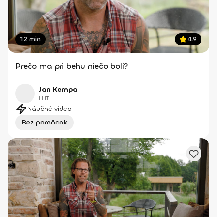
12 min
4.9
Prečo ma pri behu niečo bolí?
Jan Kempa
HIIT
Náučné video
Bez pomôcok