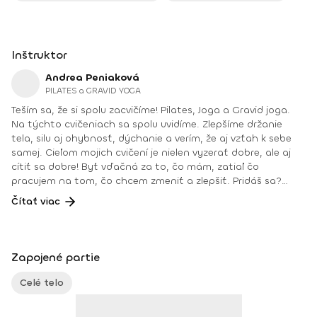
Inštruktor
Andrea Peniaková
PILATES a GRAVID YOGA
Teším sa, že si spolu zacvičíme! Pilates, Joga a Gravid joga.
Na týchto cvičeniach sa spolu uvidíme. Zlepšíme držanie
tela, silu aj ohybnosť, dýchanie a verím, že aj vzťah k sebe
samej. Cieľom mojich cvičení je nielen vyzerať dobre, ale aj
cítiť sa dobre! Byť vďačná za to, čo mám, zatiaľ čo
pracujem na tom, čo chcem zmeniť a zlepšiť. Pridáš sa?
Teším sa na teba na online lekciách vo Fitshakeri, aj vo
Čítať viac
Fitshaker podcaste! Taktiež osobne na mojich hodinách v
Bratislave alebo na pobytoch, ktoré organizujem na
Slovensku aj v zahraničí. Môj rozvrh a info o mne nájdeš na
týchto stránkach: FB: www.facebook.com/flowandrea9 IG :
Zapojené partie
@andrea_mindfulflow Dosiahnuté vzdelanie: • Špecializačný
kurz Pilates inštruktor (FACE CZECH academy), Brno, 2013 •
Celé telo
IYN certificate – Mindfulness Yoga Instructor (mesačný
intenzívny výcvik v Španielsku a následné ročné štúdium),