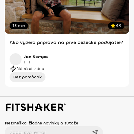
13 min
4.9
Ako vyzerá príprava na prvé bežecké podujatie?
Jan Kempa
HIIT
Náučné video
Bez pomôcok
Nezmeškaj žiadne novinky a súťaže