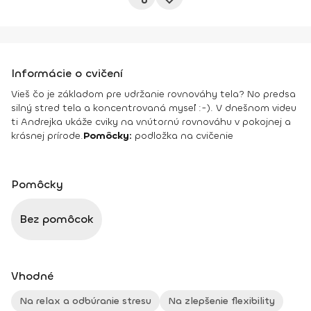
Informácie o cvičení
Vieš čo je základom pre udržanie rovnováhy tela? No predsa
silný stred tela a koncentrovaná myseľ :-). V dnešnom videu
ti Andrejka ukáže cviky na vnútornú rovnováhu v pokojnej a
krásnej prírode.
Pomôcky:
podložka na cvičenie
Pomôcky
Bez pomôcok
Vhodné
Na relax a odbúranie stresu
Na zlepšenie flexibility