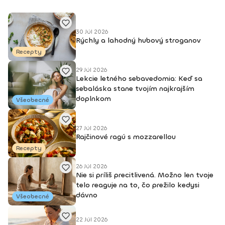
30 Júl 2026
Rýchly a lahodný hubový stroganov
Recepty
29 Júl 2026
Lekcie letného sebavedomia: Keď sa
sebaláska stane tvojím najkrajším
doplnkom
Všeobecné
27 Júl 2026
Rajčinové ragú s mozzarellou
Recepty
26 Júl 2026
Nie si príliš precitlivená. Možno len tvoje
telo reaguje na to, čo prežilo kedysi
dávno
Všeobecné
22 Júl 2026