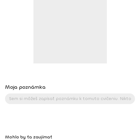
BodhiYoga school, 2016 • Výcvik jogovej terapie pod vedením
M. Ďuriša, Bratislava, júl 2017 • Gravid Yoga špecializácia,
Akadémia Powerjoga Slovensko, Piešťany, 2018 • Inštruktor
Aerobiku, Step aerobiku, Cvičenia s pomôckami (FACE CZECH
academy), Trnava, 2004 • Kurz tanečnej a pohybovej terapie
(OZ Arte
Moja poznámka
Mohlo by ťa zaujímať