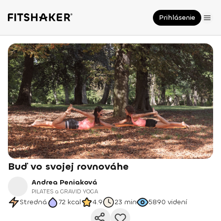
Prihlásenie
Buď vo svojej rovnováhe
Andrea Peniaková
PILATES a GRAVID YOGA
Stredná
72
kcal
4.9
23 min
5890
videní