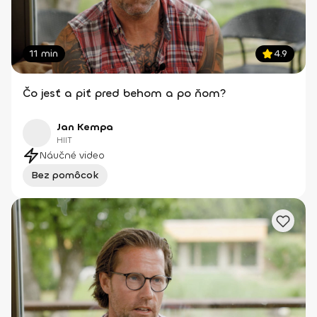
11 min
4.9
Čo jesť a piť pred behom a po ňom?
Jan Kempa
HIIT
Náučné video
Bez pomôcok