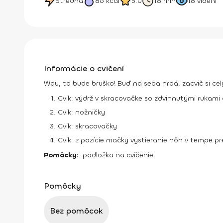
Stredná
86
kcal
5.0
18 min
18
videní
Informácie o cvičení
Wau, to bude bruško! Buď na seba hrdá, zacvič si cel
Cvik: výdrž v skracovačke so zdvihnutými rukam
Cvik: nožničky
Cvik: skracovačky
Cvik: z pozície mačky vystieranie nôh v tempe p
Pomôcky:
podložka na cvičenie
Pomôcky
Bez pomôcok