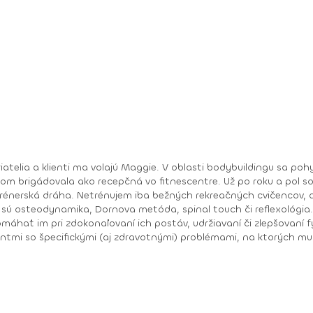
riatelia a klienti ma volajú Maggie. V oblasti bodybuildingu sa p
som brigádovala ako recepčná vo fitnescentre. Už po roku a pol s
rénerská dráha. Netrénujem iba bežných rekreačných cvičencov, al
máhať im pri zdokonaľovaní ich postáv, udržiavaní či zlepšovaní f
entmi so špecifickými (aj zdravotnými) problémami, na ktorých mu
nadváhou či, naopak, poruchou príjmu potravy alebo hormonálnej č
m prispôsobiť cvičenie a terapiu na mieru. Moja práca je mi zároveň koníčkom a úspechy mojich
nia. Moje najvýraznejšie súťažné úspechy: 2005 • juniorská majsterka Európy v
majsterka Európy v bikini fitness Kontakt: +421 907 185 940 Facebook: Magdalena Kazimirova