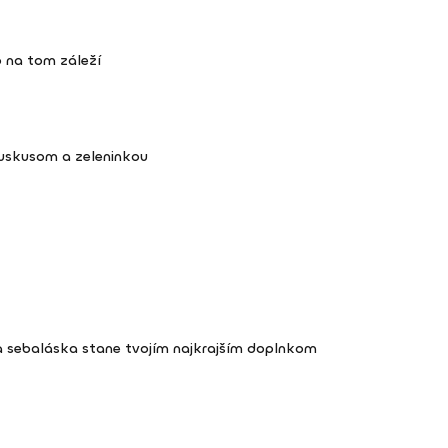
 na tom záleží
kuskusom a zeleninkou
a sebaláska stane tvojím najkrajším doplnkom