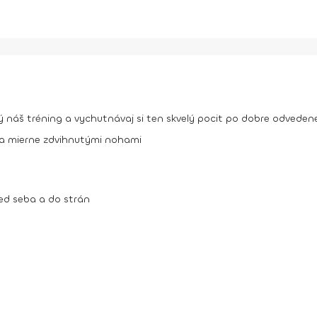
ý náš tréning a vychutnávaj si ten skvelý pocit po dobre odvedenej
i a mierne zdvihnutými nohami
red seba a do strán