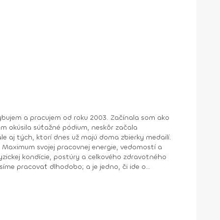
ohybujem a pracujem od roku 2003. Začínala som ako
om okúsila súťažné pódium, neskôr začala
e aj tých, ktorí dnes už majú doma zbierky medailí.
yzickej kondície, postúry a celkového zdravotného
síme pracovať dlhodobo; a je jedno, či ide o
innosti, pooperačnú rehabilitáciu, muža snažiaceho