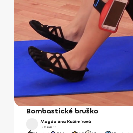
Bombastické bruško
Magdaléna Kažimírová
SIX PACK