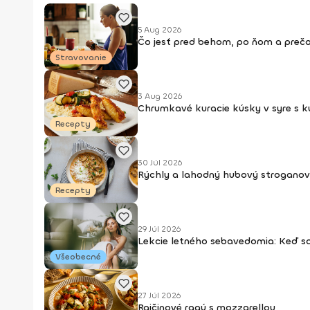
5 Aug 2026
Čo jesť pred behom, po ňom a prečo
Stravovanie
3 Aug 2026
Chrumkavé kuracie kúsky v syre s 
Recepty
30 Júl 2026
Rýchly a lahodný hubový stroganov
Recepty
29 Júl 2026
Lekcie letného sebavedomia: Keď s
Všeobecné
27 Júl 2026
Rajčinové ragú s mozzarellou