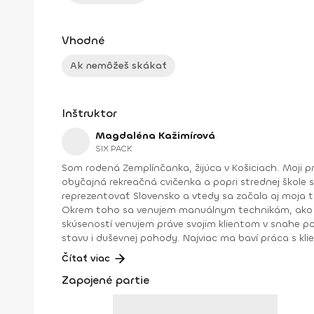
Vhodné
Ak nemôžeš skákať
Inštruktor
Magdaléna Kažimírová
SIX PACK
Som rodená Zemplínčanka, žijúca v Košiciach. Moji p
obyčajná rekreačná cvičenka a popri strednej škole 
reprezentovať Slovensko a vtedy sa začala aj moja t
Okrem toho sa venujem manuálnym technikám, ako sú osteodynamika, Dornova metóda, spinal touch či reflexológia. Maximum svojej pracovnej energie, vedomostí a
skúseností venujem práve svojim klientom v snahe po
stavu i duševnej pohody. Najviac ma baví práca s kli
tínedžera, tehuľku, nesprávne držanie tela, ženu s 
Čítať viac
sa získať svalovú hmotu alebo seniora... Každý človek je iný a každému musí
Zapojené partie
zverencov ma nielen motivujú v napredovaní, ale aj napĺňajú radosťou a pocitom zadosťučine
body fitness (IFBB) 2010 • majsterka SR a vicemajsterka sveta vo fitness model (WFF) 2012 • vicemajsterka SR v bikini fitness • majsterka Európy v bikini fitness • absolútna