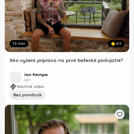
13 min
4.9
Ako vyzerá príprava na prvé bežecké podujatie?
Jan Kempa
HIIT
Náučné video
Bez pomôcok