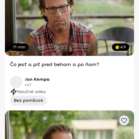
11 min
4.9
Čo jesť a piť pred behom a po ňom?
Jan Kempa
HIIT
Náučné video
Bez pomôcok