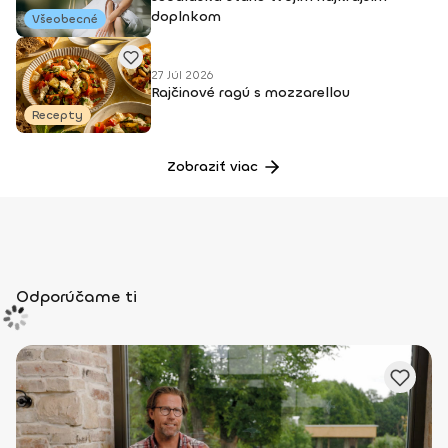
doplnkom
Všeobecné
27 Júl 2026
Rajčinové ragú s mozzarellou
Recepty
Zobraziť viac
Odporúčame ti