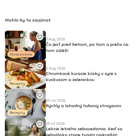
Mohlo by ťa zaujímať
5 Aug 2026
Čo jesť pred behom, po ňom a prečo na
tom záleží
Stravovanie
3 Aug 2026
Chrumkavé kuracie kúsky v syre s
kuskusom a zeleninkou
Recepty
30 Júl 2026
Rýchly a lahodný hubový stroganov
Recepty
29 Júl 2026
Lekcie letného sebavedomia: Keď sa
sebaláska stane tvojím najkrajším