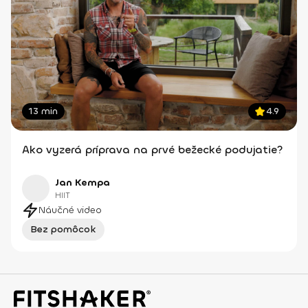
13 min
4.9
Ako vyzerá príprava na prvé bežecké podujatie?
Jan Kempa
HIIT
Náučné video
Bez pomôcok