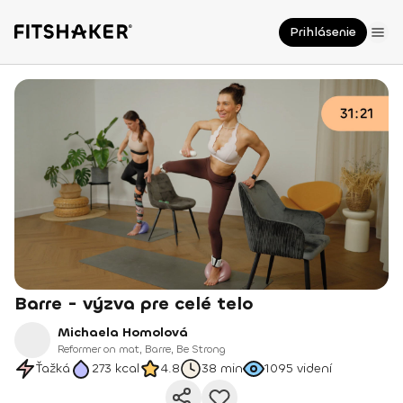
Prihlásenie
Barre - výzva pre celé telo
Michaela Homolová
Reformer on mat, Barre, Be Strong
Ťažká
273
kcal
4.8
38 min
1095
videní