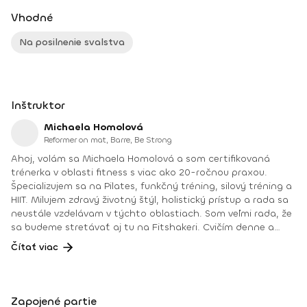
Vhodné
Na posilnenie svalstva
Inštruktor
Michaela Homolová
Reformer on mat, Barre, Be Strong
Ahoj, volám sa Michaela Homolová a som certifikovaná
trénerka v oblasti fitness s viac ako 20-ročnou praxou.
Špecializujem sa na Pilates, funkčný tréning, silový tréning a
HIIT. Milujem zdravý životný štýl, holistický prístup a rada sa
neustále vzdelávam v týchto oblastiach. Som veľmi rada, že
sa budeme stretávať aj tu na Fitshakeri. Cvičím denne a
verím, že tréningy by mali byť rozmanité, aby sme dosiahli
Čítať viac
maximálne výsledky vo všetkých oblastiach – kardio, sila,
vytrvalosť, obratnosť, flexibilita a mobilita. Rovnako dôležitý
je aj aktívny odpočinok, ako napríklad joga, strečing,
prechádzky, bicyklovanie či plávanie. Zdravé stravovanie,
Zapojené partie