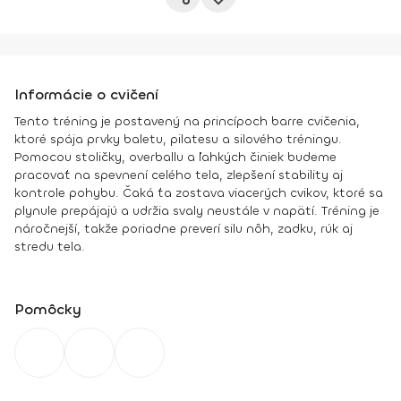
Informácie o cvičení
Tento tréning je postavený na princípoch barre cvičenia,
ktoré spája prvky baletu, pilatesu a silového tréningu.
Pomocou stoličky, overballu a ľahkých činiek budeme
pracovať na spevnení celého tela, zlepšení stability aj
kontrole pohybu. Čaká ťa zostava viacerých cvikov, ktoré sa
plynule prepájajú a udržia svaly neustále v napätí. Tréning je
náročnejší, takže poriadne preverí silu nôh, zadku, rúk aj
stredu tela.
Pomôcky