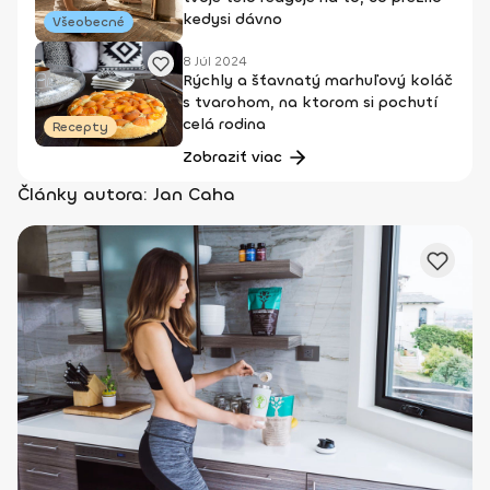
kedysi dávno
Všeobecné
8 Júl 2024
Rýchly a šťavnatý marhuľový koláč
s tvarohom, na ktorom si pochutí
celá rodina
Recepty
Zobraziť viac
Články autora: Jan Caha