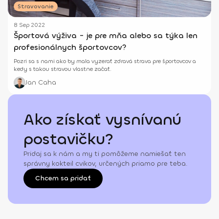
Stravovanie
8 Sep 2022
Športová výživa - je pre mňa alebo sa týka len
profesionálnych športovcov?
Pozri sa s nami ako by mala vyzerať zdravá strava pre športovcov a
kedy s takou stravou vlastne začať.
Jan Caha
Ako získať vysnívanú
postavičku?
Pridaj sa k nám a my ti pomôžeme namiešať ten
správny kokteil cvikov, určených priamo pre teba.
Chcem sa pridať