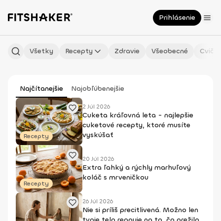
Prihlásenie
Všetky
Recepty
Zdravie
Všeobecné
Cvičen
Najčítanejšie
Najobľúbenejšie
2 Júl 2026
Cuketa kráľovná leta - najlepšie
cuketové recepty, ktoré musíte
vyskúšať
Recepty
20 Júl 2026
Extra ľahký a rýchly marhuľový
koláč s mrveničkou
Recepty
26 Júl 2026
Nie si príliš precitlivená. Možno len
tvoje telo reaguje na to, čo prežilo