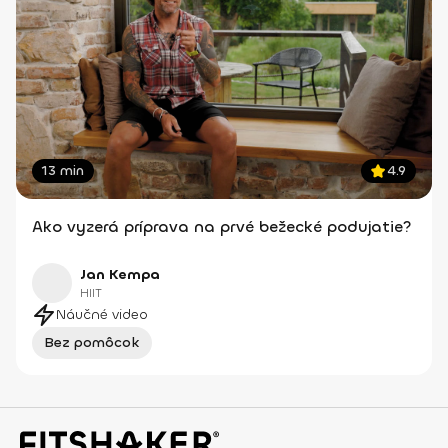
13 min
4.9
Ako vyzerá príprava na prvé bežecké podujatie?
Jan Kempa
HIIT
Náučné video
Bez pomôcok