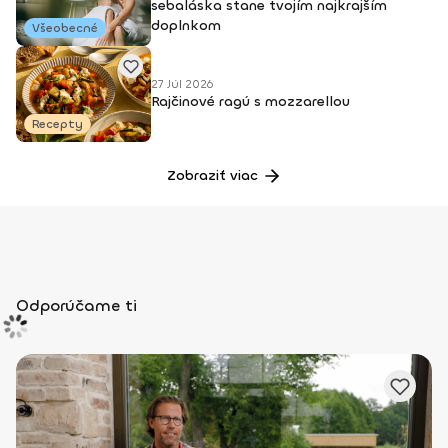
sebaláska stane tvojím najkrajším
doplnkom
Všeobecné
27 Júl 2026
Rajčinové ragú s mozzarellou
Recepty
Zobraziť viac
Odporúčame ti