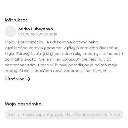
Inštruktor
Mirka Luberdová
VÝZVA DO PLAVIEK 2018
Mojou špecializáciou je udržiavanie optimálneho,
vyváženého zdravia pomocou výživy a zdravého životného
štýlu. Zdravý životný štýl posledné roky neodmysliteľne patrí
do môjho života. Nie je mi len „prácou“, ale niečím, v čo
nezvratne verím. Práca výživovej poradkyne je najmä moje
hobby. Stále si dopĺňam nové vedomosti na rôznych
kurzoch venovaných výžive, duchovnému rozvoju a
Čítať viac
pokojnejšiemu životnému štýlu. Je úžasné, ako v dnešnej
dobe napredujú výskumy a nové poznatky v tejto oblasti.
Máme k dispozícii širokú škálu, diagnostické, ako aj výživové
smery, aby sme si dokázali udržať či prinavrátiť zdravie.
Moja poznámka
Zmierniť už získané ochorenia, dať pevné a zdravé výživové
základy našim deťom pre ich lepšiu budúcnosť. Je náročné
sa občas zorientovať vo všetkých tých nových
informáciách, výživových smeroch a poznatkoch, ktorými
sme zahlcovaní z médií, časopisov či rôznych kníh. Mám