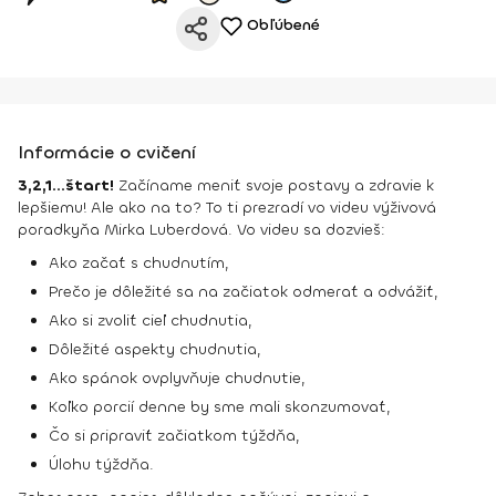
Obľúbené
Informácie o cvičení
3,2,1...štart!
Začíname meniť svoje postavy a zdravie k
lepšiemu! Ale ako na to? To ti prezradí vo videu výživová
poradkyňa Mirka Luberdová. Vo videu sa dozvieš:
Ako začať s chudnutím,
Prečo je dôležité sa na začiatok odmerať a odvážiť,
Ako si zvoliť cieľ chudnutia,
Dôležité aspekty chudnutia,
Ako spánok ovplyvňuje chudnutie,
Koľko porcií denne by sme mali skonzumovať,
Čo si pripraviť začiatkom týždňa,
Úlohu týždňa.