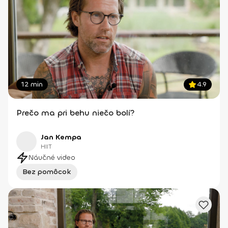
12 min
4.9
Prečo ma pri behu niečo bolí?
Jan Kempa
HIIT
Náučné video
Bez pomôcok