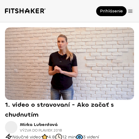
Prihlásenie
1. video o stravovaní - Ako začať s
chudnutím
Mirka Luberdová
VÝZVA DO PLAVIEK 2018
Náučné video
4.8
12 min
3
videní