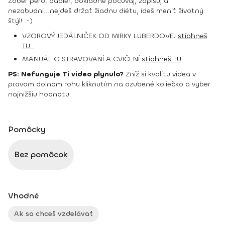
Zober pero, papier, dôkladne počúvaj, zapisuj a
nezabudni...nejdeš držať žiadnu diétu, ideš meniť životný
štýl! :-)
VZOROVÝ JEDÁLNIČEK OD MIRKY LUBERDOVEJ
stiahneš
TU.
MANUÁL O STRAVOVANÍ A CVIČENÍ
stiahneš TU
PS: Nefunguje Ti video plynulo?
Zníž si kvalitu videa v
pravom dolnom rohu kliknutím na ozubené koliečko a vyber
najnižšiu hodnotu.
Pomôcky
Bez pomôcok
Vhodné
Ak sa chceš vzdelávať