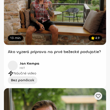
13 min
4.9
Ako vyzerá príprava na prvé bežecké podujatie?
Jan Kempa
HIIT
Náučné video
Bez pomôcok