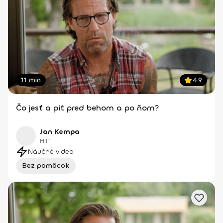
11 min
4.9
Čo jesť a piť pred behom a po ňom?
Jan Kempa
HIIT
Náučné video
Bez pomôcok