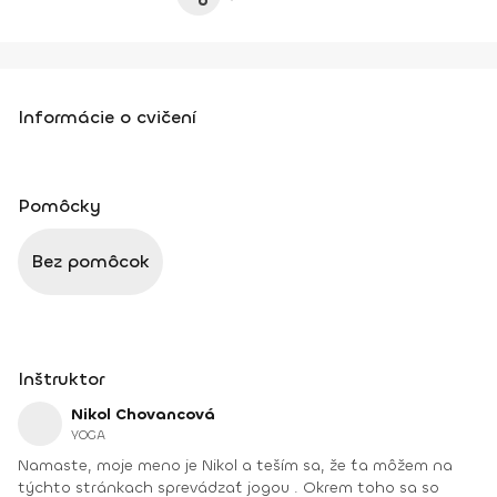
Informácie o cvičení
Pomôcky
Bez pomôcok
Inštruktor
Nikol Chovancová
YOGA
Namaste, moje meno je Nikol a teším sa, že ťa môžem na
týchto stránkach sprevádzať jogou . Okrem toho sa so