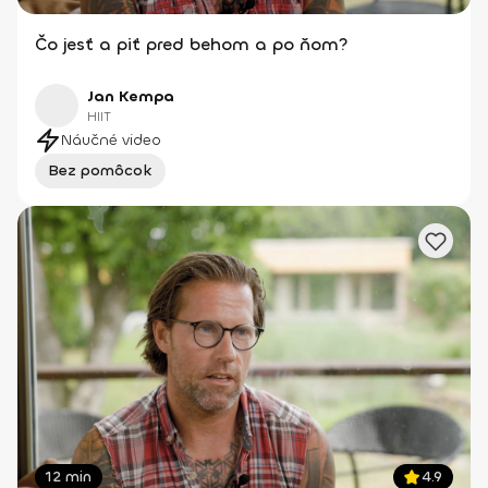
Čo jesť a piť pred behom a po ňom?
Jan Kempa
HIIT
Náučné video
Bez pomôcok
12 min
4.9