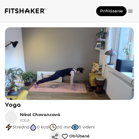
Prihlásenie
Yoga
Nikol Chovancová
YOGA
Stredná
0
kcal
60 min
5
videní
Obľúbené