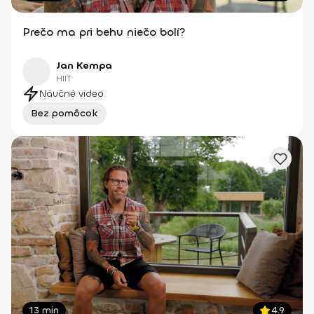
Prečo ma pri behu niečo bolí?
Jan Kempa
HIIT
Náučné video
Bez pomôcok
13 min
4.9