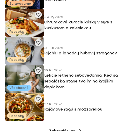
Stravovanie
3 Aug 2026
Chrumkavé kuracie kúsky v syre s
kuskusom a zeleninkou
Recepty
30 Júl 2026
Rýchly a lahodný hubový stroganov
Recepty
29 Júl 2026
Lekcie letného sebavedomia: Keď sa
sebaláska stane tvojím najkrajším
doplnkom
Všeobecné
27 Júl 2026
Rajčinové ragú s mozzarellou
Recepty
Zobraziť viac