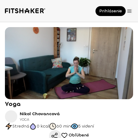
Prihlásenie
Yoga
Nikol Chovancová
YOGA
Stredná
0
kcal
60 min
5
videní
Obľúbené