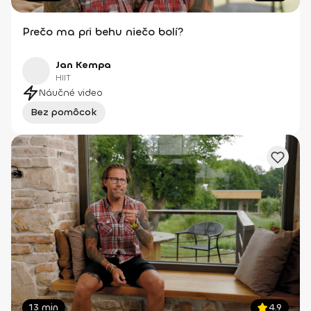
Prečo ma pri behu niečo bolí?
Jan Kempa
HIIT
Náučné video
Bez pomôcok
13 min
4.9