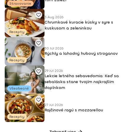
Stravovanie
3 Aug 2026
Chrumkavé kuracie kúsky v syre s
kuskusom a zeleninkou
Recepty
30 Júl 2026
Rýchly a lahodný hubový stroganov
Recepty
29 Júl 2026
Lekcie letného sebavedomia: Keď sa
sebaláska stane tvojím najkrajším
doplnkom
Všeobecné
27 Júl 2026
Rajčinové ragú s mozzarellou
Recepty
Zobraziť viac