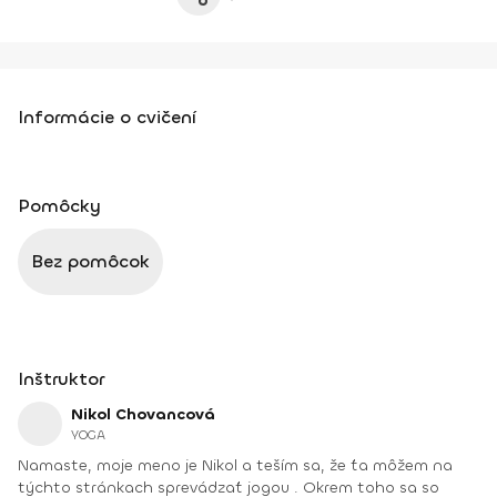
Informácie o cvičení
Pomôcky
Bez pomôcok
Inštruktor
Nikol Chovancová
YOGA
Namaste, moje meno je Nikol a teším sa, že ťa môžem na
týchto stránkach sprevádzať jogou . Okrem toho sa so