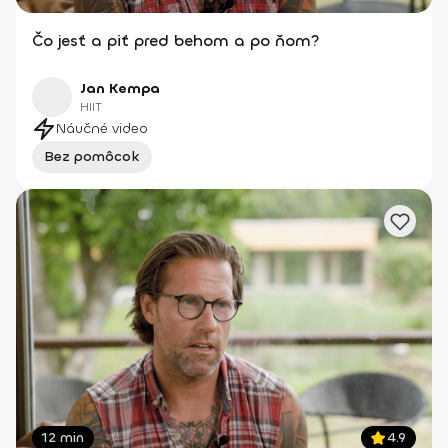
Čo jesť a piť pred behom a po ňom?
Jan Kempa
HIIT
Náučné video
Bez pomôcok
12 min
4.9