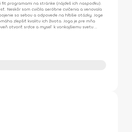
kvalitu ich života. Joga je pre mňa
veň otvoriť srdce a myseľ k vonkajšiemu svetu.