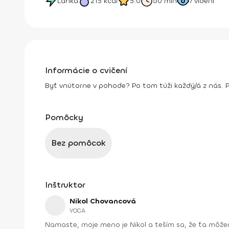
Ľahká
215
kcal
5.0
60 min
7
videní
Informácie o cvičení
Byť vnútorne v pohode? Po tom túži každý/á z nás. Po
Pomôcky
Bez pomôcok
Inštruktor
Nikol Chovancová
YOGA
Namaste, moje meno je Nikol a teším sa, že ťa môžem na týchto stránkach sprevádzať jogou . Okrem toho sa so mnou môžeš stretávať pravidelne každý rok od