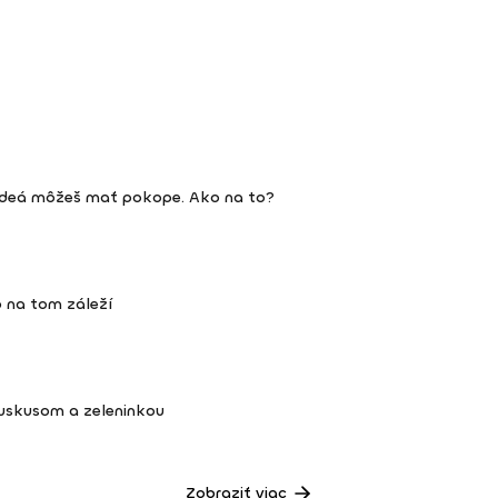
ideá môžeš mať pokope. Ako na to?
 na tom záleží
kuskusom a zeleninkou
Zobraziť viac