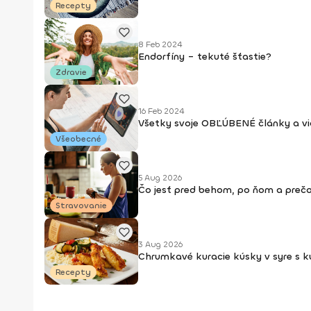
Recepty
8 Feb 2024
Endorfíny – tekuté šťastie?
Zdravie
16 Feb 2024
Všetky svoje OBĽÚBENÉ články a v
Všeobecné
5 Aug 2026
Čo jesť pred behom, po ňom a prečo
Stravovanie
3 Aug 2026
Chrumkavé kuracie kúsky v syre s 
Recepty