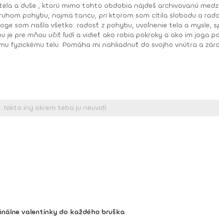
 mňau učiť ľudí a vidieť ako robia pokroky a ako im joga pomáha zlepšiť 
mu fyzickému telu. Pomáha mi nahliadnuť do svojho vnútra a záro
,
inálne valentínky do každého bruška