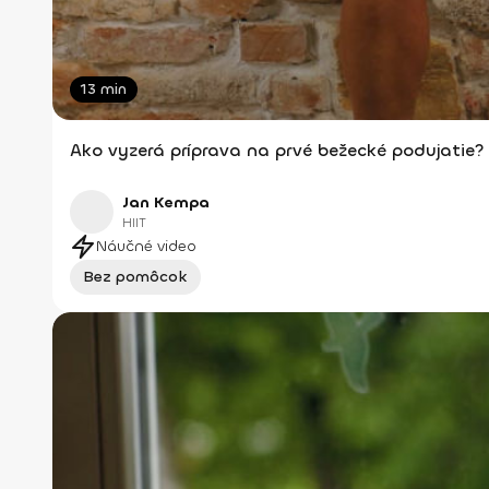
13 min
Ako vyzerá príprava na prvé bežecké podujatie?
Jan Kempa
HIIT
Náučné video
Bez pomôcok