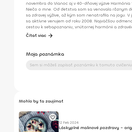
novembra do Vianoc aj v 40-dňovej výzve Harmónia tela a duše , ktorú mimo tohto obdobia nájdeš archivovanú medzi fit programami na stránke (nájdeš ich naspodku).
Niečo o mne. Od detstva som sa venovala rôznym druhom pohybu, najmä tancu, pri ktorom som cítila slobodu a radosť. Neskôr som cvičila aeróbne cvičenia a venovala
sa zdravej výžive, až kým som nenatrafila na jogu. V joge som našla všetko: radosť z pohybu, uvoľnenie tela a mysle, spojenie so sebou a odpovede na hlbšie otázky. Joge
sa aktívne venujem od roku 2008. Najväčšou odmenou je pre
cestou k sebapoznaniu, vnútornej harmónii a zdravé
Vďaka nej je môj život krajší, lepší a plnohodnotnejší. Viac info o mne a joge nájdete na mojej stránke nikolchovancova.sk Dosiahnuté vzdelanie: Inštruktor powerjogy
Čítať viac
stupeň 1 a 2 – Powerjoga Akadémia Slovensko – lektori: Bc. Michaela Hluchová (SR), Václav Krejčík (ČR) Intenzívny odborný seminár Gravid jogy – lektor Ing. Dana
Beierová (ČR)
Moja poznámka
Mohlo by ťa zaujímať
12 Feb 2024
Láskyplné malinové pozdravy – orig