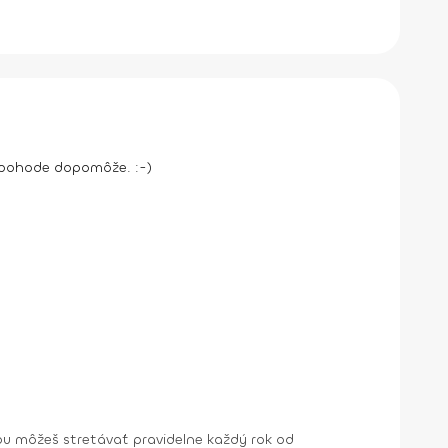
ej pohode dopomôže. :-)