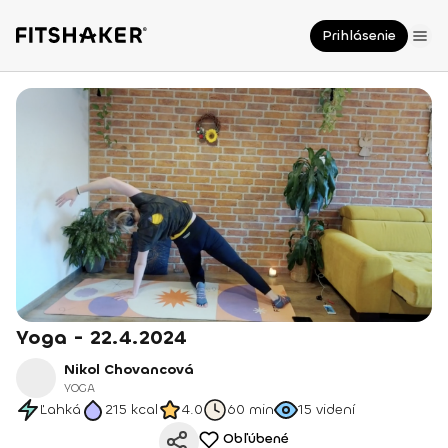
Prihlásenie
Yoga - 22.4.2024
Nikol Chovancová
YOGA
Ľahká
215
kcal
4.0
60 min
15
videní
Obľúbené