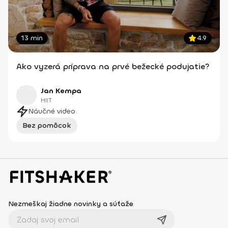
13 min
4.9
Ako vyzerá príprava na prvé bežecké podujatie?
Jan Kempa
HIIT
Náučné video
Bez pomôcok
Nezmeškaj žiadne novinky a súťaže