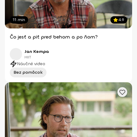
11 min
4.9
Čo jesť a piť pred behom a po ňom?
Jan Kempa
HIIT
Náučné video
Bez pomôcok