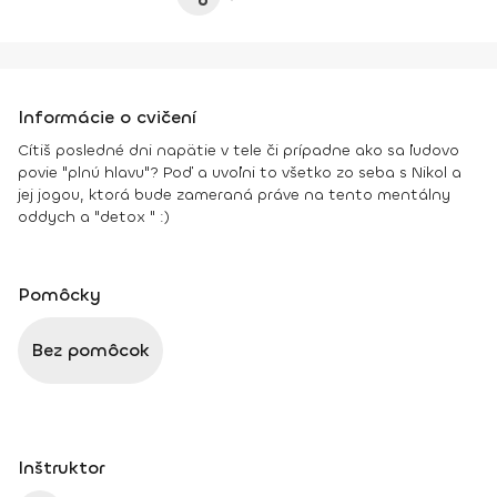
Informácie o cvičení
Cítiš posledné dni napätie v tele či prípadne ako sa ľudovo
povie "plnú hlavu"? Poď a uvoľni to všetko zo seba s Nikol a
jej jogou, ktorá bude zameraná práve na tento mentálny
oddych a "detox " :)
Pomôcky
Bez pomôcok
Inštruktor