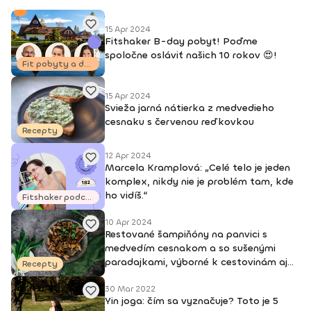
powerjogy, stupeň 1 a 2 – Powerjoga Akadémia Slovensko –
lektori: Bc. Michaela Hluchová (SR), Václav Krejčík (ČR)
Intenzívny odborný seminár Gravid jogy – lektor Ing. Dana
15 Apr 2024
Fitshaker B-day pobyt! Poďme
Beierová (ČR)
spoločne osláviť našich 10 rokov 😍!
Fit pobyty a dovolenky
15 Apr 2024
Svieža jarná nátierka z medvedieho
cesnaku s červenou reďkovkou
Recepty
12 Apr 2024
Marcela Kramplová: „Celé telo je jeden
komplex, nikdy nie je problém tam, kde
ho vidíš.“
Fitshaker podcasty
10 Apr 2024
Restované šampiňóny na panvici s
medvedím cesnakom a so sušenými
paradajkami, výborné k cestovinám aj
Recepty
mäsu
30 Mar 2022
Yin joga: čím sa vyznačuje? Toto je 5