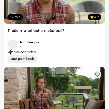
12 min
4.9
Prečo ma pri behu niečo bolí?
Jan Kempa
HIIT
Náučné video
Bez pomôcok