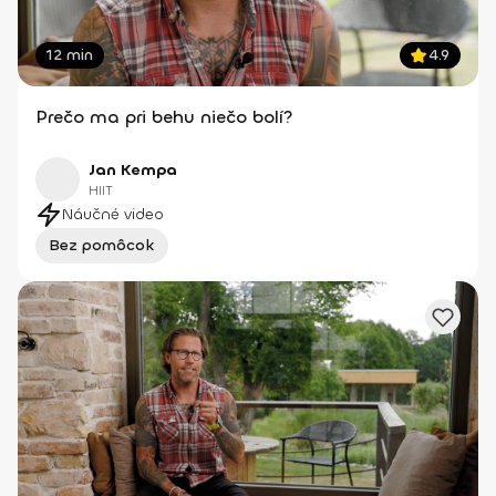
12 min
4.9
Prečo ma pri behu niečo bolí?
Jan Kempa
HIIT
Náučné video
Bez pomôcok