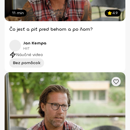
11 min
4.9
Čo jesť a piť pred behom a po ňom?
Jan Kempa
HIIT
Náučné video
Bez pomôcok