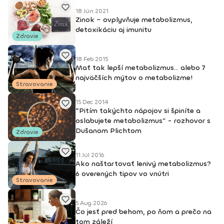
lektori: Bc. Michaela Hluchová (SR), Václav Krejčík (ČR)
Intenzívny odborný seminár Gravid jogy – lektor Ing. Dana
18 Jún 2021
Zinok − ovplyvňuje metabolizmus,
Beierová (ČR)
detoxikáciu aj imunitu
Zdravie
18 Feb 2015
Mať tak lepší metabolizmus... alebo 7
najväčších mýtov o metabolizme!
Stravovanie
15 Dec 2014
“Pitím takýchto nápojov si špiníte a
oslabujete metabolizmus” - rozhovor s
Dušanom Plichtom
Zdravie
11 Júl 2016
Ako naštartovať lenivý metabolizmus?
6 overených tipov vo vnútri
Stravovanie
5 Aug 2026
Čo jesť pred behom, po ňom a prečo na
tom záleží