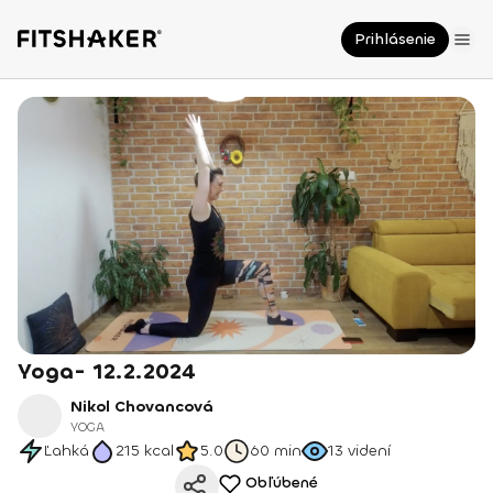
Prihlásenie
Yoga- 12.2.2024
Nikol Chovancová
YOGA
Ľahká
215
kcal
5.0
60 min
13
videní
Obľúbené