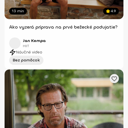
13 min
4.9
Ako vyzerá príprava na prvé bežecké podujatie?
Jan Kempa
HIIT
Náučné video
Bez pomôcok