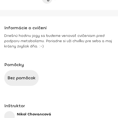
Informácie o cvičení
Dnešnú hodinu jogy sa budeme venovať cvičeniam pred
podporu metabolizmu. Poriadne si uži chvíľku pre seba a maj
krásny zvyšok dňa. :-)
Pomôcky
Bez pomôcok
Inštruktor
Nikol Chovancová