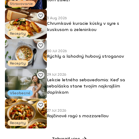
Stravovanie
3 Aug 2026
Chrumkavé kuracie kúsky v syre s
kuskusom a zeleninkou
Recepty
30 Júl 2026
Rýchly a lahodný hubový stroganov
Recepty
29 Júl 2026
Lekcie letného sebavedomia: Keď sa
sebaláska stane tvojím najkrajším
doplnkom
Všeobecné
27 Júl 2026
Rajčinové ragú s mozzarellou
Recepty
Zobraziť viac