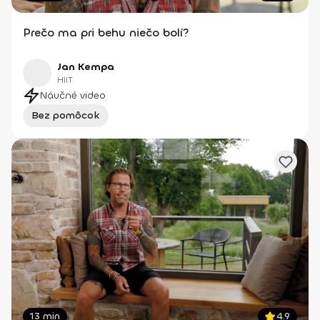
Prečo ma pri behu niečo bolí?
Jan Kempa
HIIT
Náučné video
Bez pomôcok
13 min
4.9