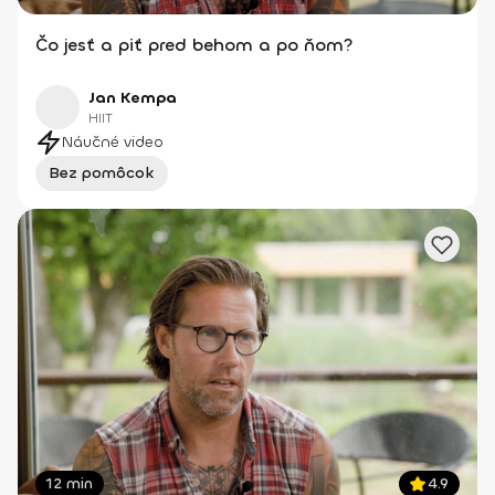
Čo jesť a piť pred behom a po ňom?
Jan Kempa
HIIT
Náučné video
Bez pomôcok
12 min
4.9