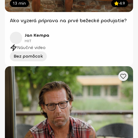
13 min
4.9
Ako vyzerá príprava na prvé bežecké podujatie?
Jan Kempa
HIIT
Náučné video
Bez pomôcok