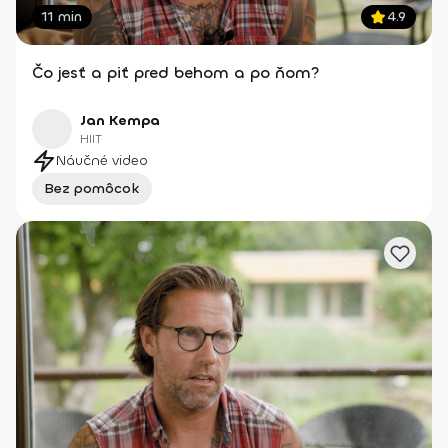
11 min
4.9
Čo jesť a piť pred behom a po ňom?
Jan Kempa
HIIT
Náučné video
Bez pomôcok