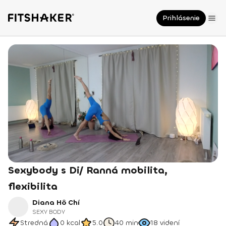
Prihlásenie
Sexybody s Di/ Ranná mobilita,
flexibilita
Diana Hô Chí
SEXY BODY
Stredná
0
kcal
5.0
40 min
18
videní