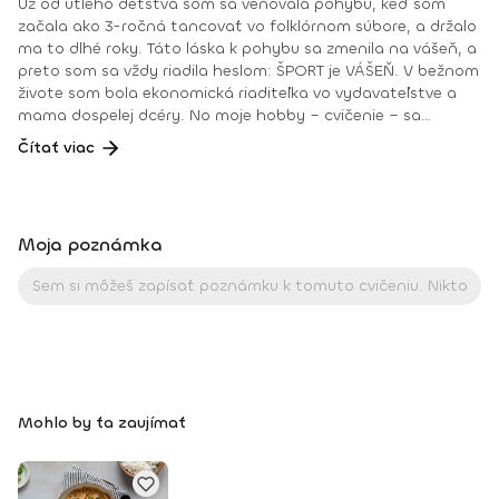
Už od útleho detstva som sa venovala pohybu, keď som
začala ako 3-ročná tancovať vo folklórnom súbore, a držalo
ma to dlhé roky. Táto láska k pohybu sa zmenila na vášeň, a
preto som sa vždy riadila heslom: ŠPORT je VÁŠEŇ. V bežnom
živote som bola ekonomická riaditeľka vo vydavateľstve a
mama dospelej dcéry. No moje hobby – cvičenie – sa
dostávalo do popredia už dlhé roky. Takmer dennodenne
Čítať viac
som viedla skupinové tréningy a pre svojich klientov som
organizovala viachodinové eventy, fit a wellness pobyty. V
roku 2018 som získala ocenenie od portálu cvicte.sk
Fitleader – skupinový tréner nováčik 2018. No oveľa väčším
Moja poznámka
ocenením bola vždy pre mňa pozitívna spätná väzba od
klientov. • YOGA teacher RYT@200 • POWER YOGA inštruktor
• Kondičný tréner 1. kv. stupňa • Certifikovaná lektorka
skupinových cvičení bodyART Basic, bodyART, Stretch, BAX –
bodyART Cross, deepWORK, STRONG by Zumba, Jump
Bungee Workout, POUNDFIT Instagram: di_hochi, Facebook:
Diana Hô Chí Facebook skupina: ŠPORT je VÁŠEŇ
Mohlo by ťa zaujímať