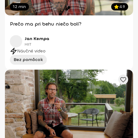
12 min
4.9
Prečo ma pri behu niečo bolí?
Jan Kempa
HIIT
Náučné video
Bez pomôcok