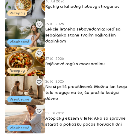
30 Júl 2026
Rýchly a lahodný hubový stroganov
Recepty
29 Júl 2026
Lekcie letného sebavedomia: Keď sa
sebaláska stane tvojím najkrajším
doplnkom
Všeobecné
27 Júl 2026
Rajčinové ragú s mozzarellou
Recepty
26 Júl 2026
Nie si príliš precitlivená. Možno len tvoje
telo reaguje na to, čo prežilo kedysi
dávno
Všeobecné
22 Júl 2026
Atopický ekzém v lete: Ako sa správne
starať o pokožku počas horúcich dní
Všeobecné