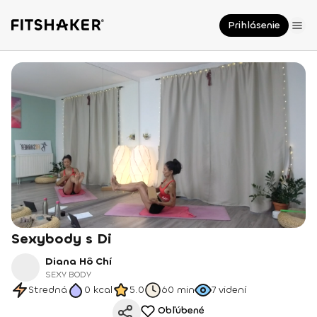
Prihlásenie
Sexybody s Di
Diana Hô Chí
SEXY BODY
Stredná
0
kcal
5.0
60 min
7
videní
Obľúbené