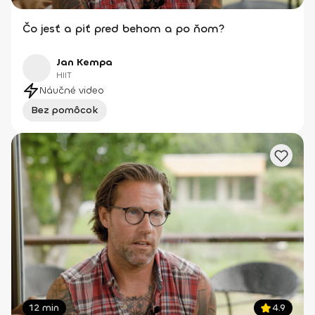
Čo jesť a piť pred behom a po ňom?
Jan Kempa
HIIT
Náučné video
Bez pomôcok
12 min
4.9