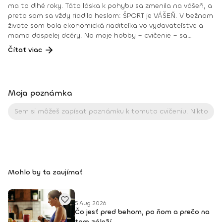
ma to dlhé roky. Táto láska k pohybu sa zmenila na vášeň, a
preto som sa vždy riadila heslom: ŠPORT je VÁŠEŇ. V bežnom
živote som bola ekonomická riaditeľka vo vydavateľstve a
mama dospelej dcéry. No moje hobby – cvičenie – sa
dostávalo do popredia už dlhé roky. Takmer dennodenne
Čítať viac
som viedla skupinové tréningy a pre svojich klientov som
organizovala viachodinové eventy, fit a wellness pobyty. V
roku 2018 som získala ocenenie od portálu cvicte.sk
Fitleader – skupinový tréner nováčik 2018. No oveľa väčším
Moja poznámka
ocenením bola vždy pre mňa pozitívna spätná väzba od
klientov. • YOGA teacher RYT@200 • POWER YOGA inštruktor
• Kondičný tréner 1. kv. stupňa • Certifikovaná lektorka
skupinových cvičení bodyART Basic, bodyART, Stretch, BAX –
bodyART Cross, deepWORK, STRONG by Zumba, Jump
Bungee Workout, POUNDFIT Instagram: di_hochi, Facebook:
Diana Hô Chí Facebook skupina: ŠPORT je VÁŠEŇ
Mohlo by ťa zaujímať
5 Aug 2026
Čo jesť pred behom, po ňom a prečo na
tom záleží