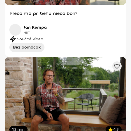
Prečo ma pri behu niečo bolí?
Jan Kempa
HIIT
Náučné video
Bez pomôcok
13 min
4.9