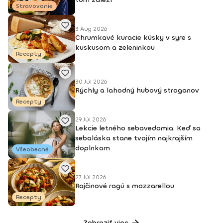
Stravovanie
3 Aug 2026
Chrumkavé kuracie kúsky v syre s
kuskusom a zeleninkou
Recepty
30 Júl 2026
Rýchly a lahodný hubový stroganov
Recepty
29 Júl 2026
Lekcie letného sebavedomia: Keď sa
sebaláska stane tvojím najkrajším
doplnkom
Všeobecné
27 Júl 2026
Rajčinové ragú s mozzarellou
Recepty
Zobraziť viac