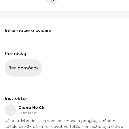
Informácie o cvičení
Pomôcky
Bez pomôcok
Inštruktor
Diana Hô Chí
SEXY BODY
Už od útleho detstva som sa venovala pohybu, keď som
začala ako 3-ročná tancovať vo folklórnom súbore, a držalo