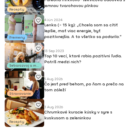
jemnou tvarohovou plnkou
Recepty
4 Jún 2024
Lenka (- 15 kg): „Chcela som sa cítiť
lepšie, mať viac energie, byť
pozitívnejšia. A to všetko sa podarilo.“
Premeny
13 Sep 2023
Top 10 vecí, ktoré robia pozitívni ľudia.
Patríš medzi nich?
Sebarozvoj a motivácia
5 Aug 2026
Čo jesť pred behom, po ňom a prečo na
tom záleží
Stravovanie
3 Aug 2026
Chrumkavé kuracie kúsky v syre s
kuskusom a zeleninkou
Recepty