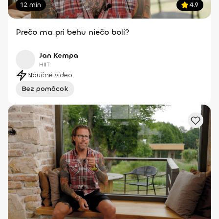
12 min
4.9
Prečo ma pri behu niečo bolí?
Jan Kempa
HIIT
Náučné video
Bez pomôcok