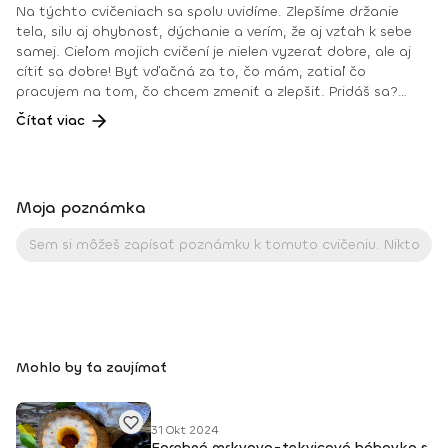
Na týchto cvičeniach sa spolu uvidíme. Zlepšíme držanie
tela, silu aj ohybnosť, dýchanie a verím, že aj vzťah k sebe
samej. Cieľom mojich cvičení je nielen vyzerať dobre, ale aj
cítiť sa dobre! Byť vďačná za to, čo mám, zatiaľ čo
pracujem na tom, čo chcem zmeniť a zlepšiť. Pridáš sa?
Teším sa na teba na online lekciách vo Fitshakeri, aj vo
Čítať viac
Fitshaker podcaste! Taktiež osobne na mojich hodinách v
Bratislave alebo na pobytoch, ktoré organizujem na
Slovensku aj v zahraničí. Môj rozvrh a info o mne nájdeš na
týchto stránkach: FB: www.facebook.com/flowandrea9 IG :
Moja poznámka
@andrea_mindfulflow Dosiahnuté vzdelanie: • Špecializačný
kurz Pilates inštruktor (FACE CZECH academy), Brno, 2013 •
IYN certificate – Mindfulness Yoga Instructor (mesačný
intenzívny výcvik v Španielsku a následné ročné štúdium),
BodhiYoga school, 2016 • Výcvik jogovej terapie pod vedením
M. Ďuriša, Bratislava, júl 2017 • Gravid Yoga špecializácia,
Akadémia Powerjoga Slovensko, Piešťany, 2018 • Inštruktor
Aerobiku, Step aerobiku, Cvičenia s pomôckami (FACE CZECH
Mohlo by ťa zaujímať
academy), Trnava, 2004 • Kurz tanečnej a pohybovej terapie
(OZ Arte
31 Okt 2024
Farebná mrkvovo-tekvicová bábovka s