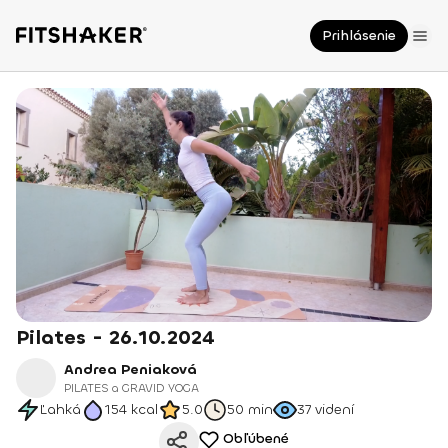
Prihlásenie
Pilates - 26.10.2024
Andrea Peniaková
PILATES a GRAVID YOGA
Ľahká
154
kcal
5.0
50 min
37
videní
Obľúbené