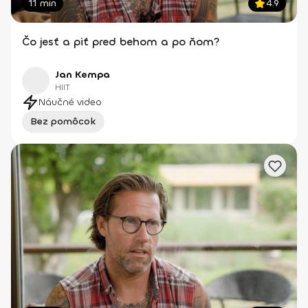
11 min
4.9
Čo jesť a piť pred behom a po ňom?
Jan Kempa
HIIT
Náučné video
Bez pomôcok