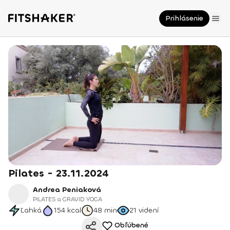
Prihlásenie
Pilates - 23.11.2024
Andrea Peniaková
PILATES a GRAVID YOGA
Ľahká
154
kcal
48 min
21
videní
Obľúbené