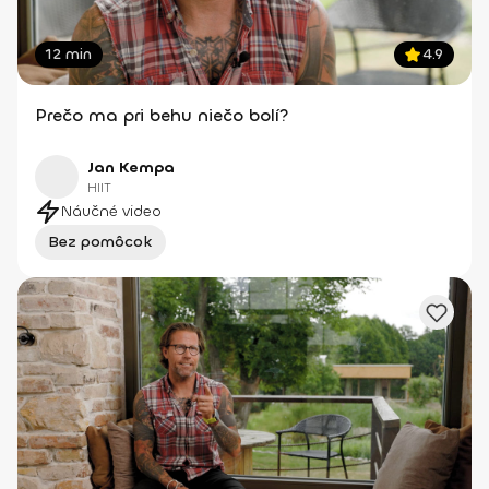
12 min
4.9
Prečo ma pri behu niečo bolí?
Jan Kempa
HIIT
Náučné video
Bez pomôcok