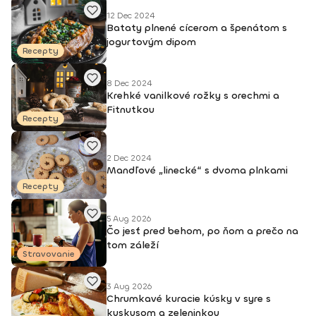
12 Dec 2024
Bataty plnené cícerom a špenátom s
jogurtovým dipom
Recepty
8 Dec 2024
Krehké vanilkové rožky s orechmi a
Fitnutkou
Recepty
2 Dec 2024
Mandľové „linecké“ s dvoma plnkami
Recepty
5 Aug 2026
Čo jesť pred behom, po ňom a prečo na
tom záleží
Stravovanie
3 Aug 2026
Chrumkavé kuracie kúsky v syre s
kuskusom a zeleninkou