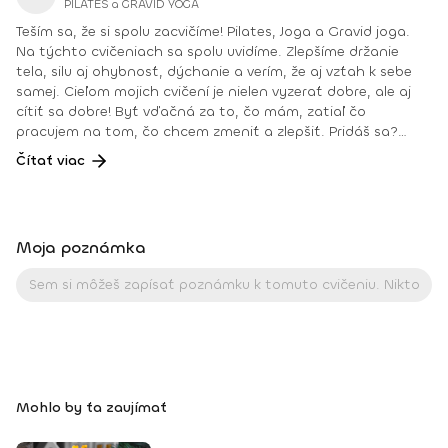
PILATES a GRAVID YOGA
Teším sa, že si spolu zacvičíme! Pilates, Joga a Gravid joga.
Na týchto cvičeniach sa spolu uvidíme. Zlepšíme držanie
tela, silu aj ohybnosť, dýchanie a verím, že aj vzťah k sebe
samej. Cieľom mojich cvičení je nielen vyzerať dobre, ale aj
cítiť sa dobre! Byť vďačná za to, čo mám, zatiaľ čo
pracujem na tom, čo chcem zmeniť a zlepšiť. Pridáš sa?
Teším sa na teba na online lekciách vo Fitshakeri, aj vo
Čítať viac
Fitshaker podcaste! Taktiež osobne na mojich hodinách v
Bratislave alebo na pobytoch, ktoré organizujem na
Slovensku aj v zahraničí. Môj rozvrh a info o mne nájdeš na
týchto stránkach: FB: www.facebook.com/flowandrea9 IG :
Moja poznámka
@andrea_mindfulflow Dosiahnuté vzdelanie: • Špecializačný
kurz Pilates inštruktor (FACE CZECH academy), Brno, 2013 •
IYN certificate – Mindfulness Yoga Instructor (mesačný
intenzívny výcvik v Španielsku a následné ročné štúdium),
BodhiYoga school, 2016 • Výcvik jogovej terapie pod vedením
M. Ďuriša, Bratislava, júl 2017 • Gravid Yoga špecializácia,
Akadémia Powerjoga Slovensko, Piešťany, 2018 • Inštruktor
Aerobiku, Step aerobiku, Cvičenia s pomôckami (FACE CZECH
Mohlo by ťa zaujímať
academy), Trnava, 2004 • Kurz tanečnej a pohybovej terapie
(OZ Arte