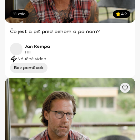
11 min
4.9
Čo jesť a piť pred behom a po ňom?
Jan Kempa
HIIT
Náučné video
Bez pomôcok