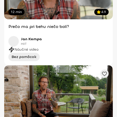
12 min
4.9
Prečo ma pri behu niečo bolí?
Jan Kempa
HIIT
Náučné video
Bez pomôcok