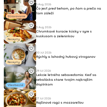
5 Aug 2026
Čo jesť pred behom, po ňom a prečo na
tom záleží
Stravovanie
3 Aug 2026
Chrumkavé kuracie kúsky v syre s
kuskusom a zeleninkou
Recepty
30 Júl 2026
Rýchly a lahodný hubový stroganov
Recepty
29 Júl 2026
Lekcie letného sebavedomia: Keď sa
sebaláska stane tvojím najkrajším
doplnkom
Všeobecné
27 Júl 2026
Rajčinové ragú s mozzarellou