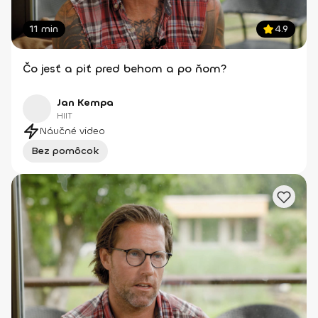
11 min
4.9
Čo jesť a piť pred behom a po ňom?
Jan Kempa
HIIT
Náučné video
Bez pomôcok