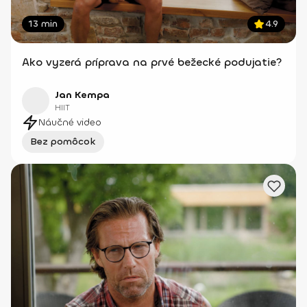
13 min
4.9
Ako vyzerá príprava na prvé bežecké podujatie?
Jan Kempa
HIIT
Náučné video
Bez pomôcok