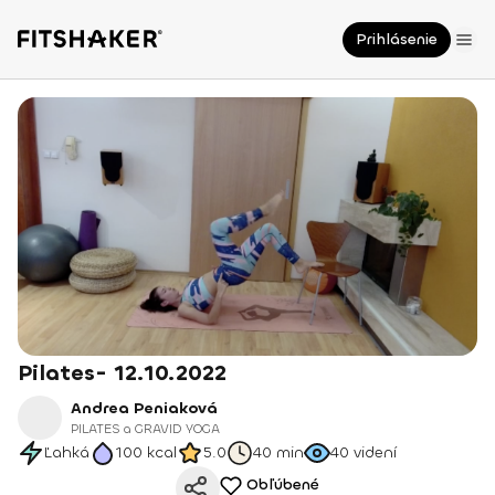
Prihlásenie
Pilates- 12.10.2022
Andrea Peniaková
PILATES a GRAVID YOGA
Ľahká
100
kcal
5.0
40 min
40
videní
Obľúbené