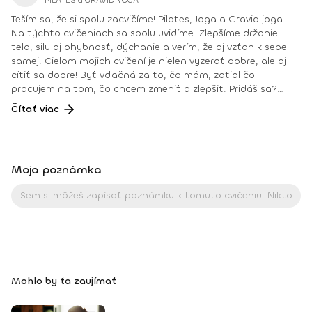
PILATES a GRAVID YOGA
Teším sa, že si spolu zacvičíme! Pilates, Joga a Gravid joga.
Na týchto cvičeniach sa spolu uvidíme. Zlepšíme držanie
tela, silu aj ohybnosť, dýchanie a verím, že aj vzťah k sebe
samej. Cieľom mojich cvičení je nielen vyzerať dobre, ale aj
cítiť sa dobre! Byť vďačná za to, čo mám, zatiaľ čo
pracujem na tom, čo chcem zmeniť a zlepšiť. Pridáš sa?
Teším sa na teba na online lekciách vo Fitshakeri, aj vo
Čítať viac
Fitshaker podcaste! Taktiež osobne na mojich hodinách v
Bratislave alebo na pobytoch, ktoré organizujem na
Slovensku aj v zahraničí. Môj rozvrh a info o mne nájdeš na
týchto stránkach: FB: www.facebook.com/flowandrea9 IG :
Moja poznámka
@andrea_mindfulflow Dosiahnuté vzdelanie: • Špecializačný
kurz Pilates inštruktor (FACE CZECH academy), Brno, 2013 •
IYN certificate – Mindfulness Yoga Instructor (mesačný
intenzívny výcvik v Španielsku a následné ročné štúdium),
BodhiYoga school, 2016 • Výcvik jogovej terapie pod vedením
M. Ďuriša, Bratislava, júl 2017 • Gravid Yoga špecializácia,
Akadémia Powerjoga Slovensko, Piešťany, 2018 • Inštruktor
Aerobiku, Step aerobiku, Cvičenia s pomôckami (FACE CZECH
Mohlo by ťa zaujímať
academy), Trnava, 2004 • Kurz tanečnej a pohybovej terapie
(OZ Arte