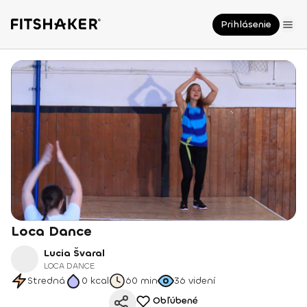
Prihlásenie
Loca Dance
Lucia Švaral
LOCA DANCE
Stredná
0
kcal
60 min
36
videní
Obľúbené