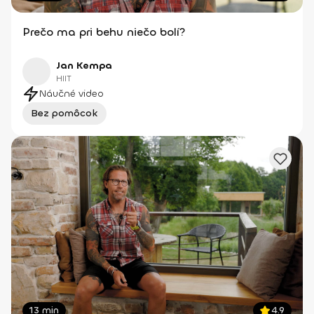
Prečo ma pri behu niečo bolí?
Jan Kempa
HIIT
Náučné video
Bez pomôcok
13 min
4.9