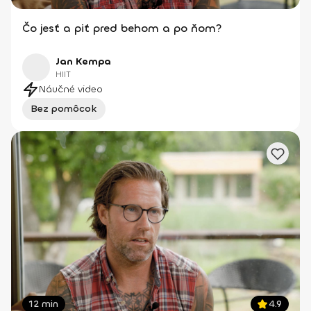
Čo jesť a piť pred behom a po ňom?
Jan Kempa
HIIT
Náučné video
Bez pomôcok
12 min
4.9