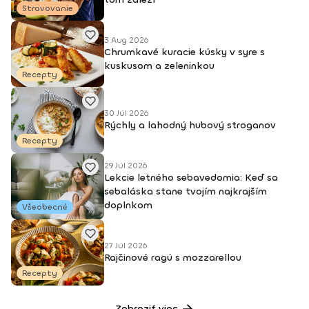
Stravovanie
3 Aug 2026
Chrumkavé kuracie kúsky v syre s
kuskusom a zeleninkou
Recepty
30 Júl 2026
Rýchly a lahodný hubový stroganov
Recepty
29 Júl 2026
Lekcie letného sebavedomia: Keď sa
sebaláska stane tvojím najkrajším
doplnkom
Všeobecné
27 Júl 2026
Rajčinové ragú s mozzarellou
Recepty
Zobraziť viac