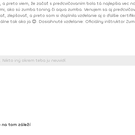
reto viem, že začať s predcvičovaním bola tá najlepšia vec na svete, 
ami, ako sú zumba toning či aqua zumba. Venujem sa aj predcvičov
reto som si doplnila vzdelanie aj o ďalšie certifikáty. Už teraz sa teším na všetky odtan
mba basic, Zumba basic 2, Aqua Zumby, Zumba
 na tom záleží