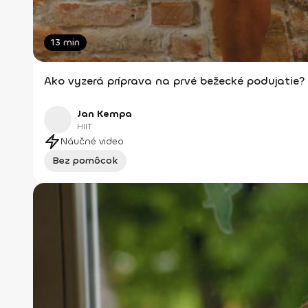
13 min
Ako vyzerá príprava na prvé bežecké podujatie?
Jan Kempa
HIIT
Náučné video
Bez pomôcok