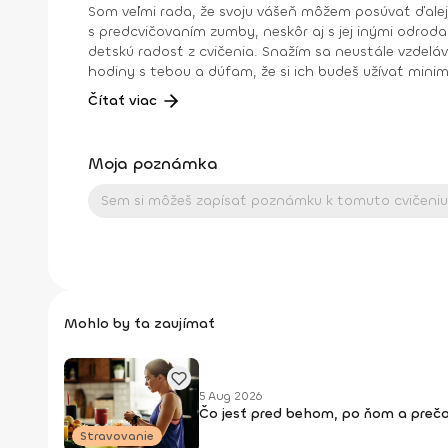
Som veľmi rada, že svoju vášeň môžem posúvať ďalej, a p
s predcvičovaním zumby, neskôr aj s jej inými odrod
detskú radosť z cvičenia. Snažím sa neustále vzdelávať, zlepšovať, a p
hodiny s tebou a dúfam, že si ich budeš užívať minimálne tak ako ja 😊. Dosiahnuté vzdelanie: Oficiálny inštruktor Zu
Toning Inštruktor Aerobiku I. kvalifikačného stupňa Inštruktor Body worku Inštruktor Kid fitu Inštruktor Integrated Power Stretchu Výživový poradca Osobný tréner vo
Čítať viac
fitnescentre
Moja poznámka
Mohlo by ťa zaujímať
5 Aug 2026
Čo jesť pred behom, po ňom a prečo
Stravovanie