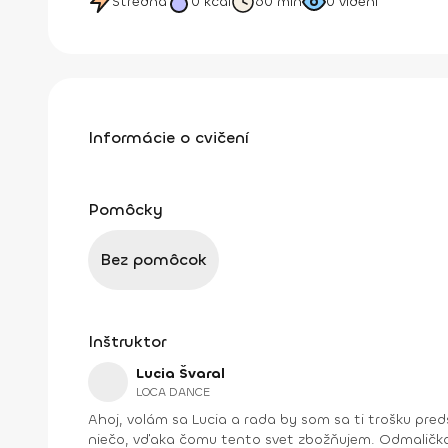
Stredná
0
kcal
60 min
0
videní
Informácie o cvičení
Pomôcky
Bez pomôcok
Inštruktor
Lucia Švaral
LOCA DANCE
Ahoj, volám sa Lucia a rada by som sa ti trošku predstavila. V prvom rade musíš vedieť, že tanec tvorí kúsok môjho ja. Niečo, bez čoho si tento svet neviem predstaviť, a
niečo, vďaka čomu tento svet zbožňujem. Odmalička 