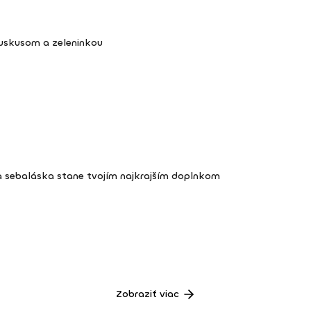
kuskusom a zeleninkou
a sebaláska stane tvojím najkrajším doplnkom
Zobraziť viac