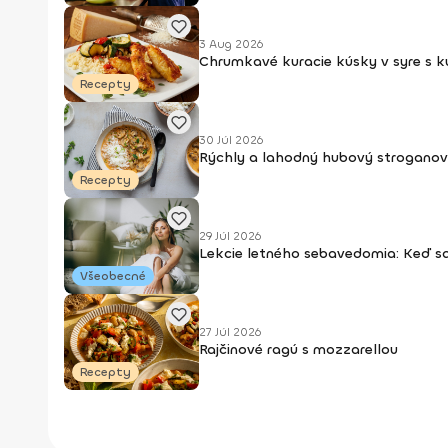
3 Aug 2026
Chrumkavé kuracie kúsky v syre s 
Recepty
30 Júl 2026
Rýchly a lahodný hubový stroganov
Recepty
29 Júl 2026
Lekcie letného sebavedomia: Keď s
Všeobecné
27 Júl 2026
Rajčinové ragú s mozzarellou
Recepty