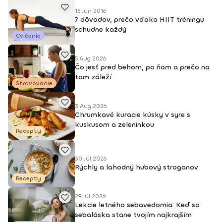
DEEPWORK PORT DE BRAS PILOXING CORE LEVEL 1, 2 FITNESS
TRÉNER 3
15 Jún 2016
7 dôvodov, prečo vďaka HIIT tréningu
schudne každý
Cvičenie
5 Aug 2026
Čo jesť pred behom, po ňom a prečo na
tom záleží
Stravovanie
3 Aug 2026
Chrumkavé kuracie kúsky v syre s
kuskusom a zeleninkou
Recepty
30 Júl 2026
Rýchly a lahodný hubový stroganov
Recepty
29 Júl 2026
Lekcie letného sebavedomia: Keď sa
sebaláska stane tvojím najkrajším