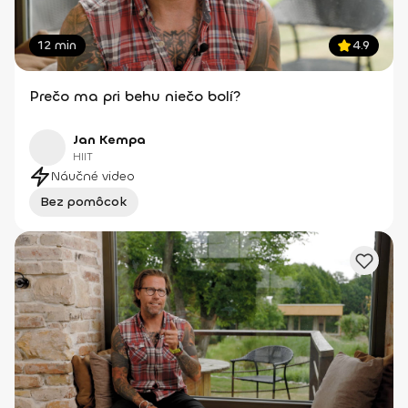
12 min
4.9
Prečo ma pri behu niečo bolí?
Jan Kempa
HIIT
Náučné video
Bez pomôcok