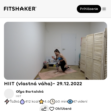
Prihlásenie
HIIT (vlastná váha)- 29.12.2022
Oľga Bartalská
HIIT
Ťažká
412
kcal
4.6
60 min
47
videní
Obľúbené