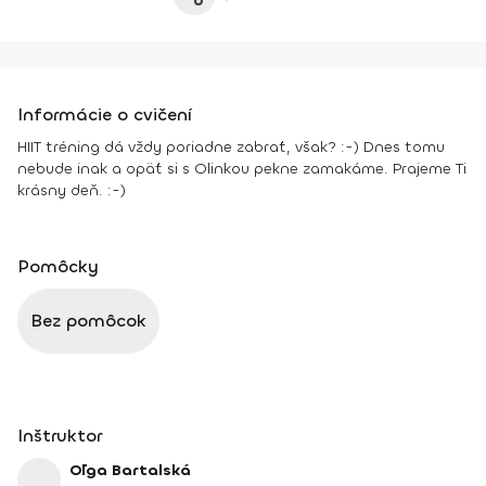
Informácie o cvičení
HIIT tréning dá vždy poriadne zabrať, však? :-) Dnes tomu
nebude inak a opäť si s Olinkou pekne zamakáme. Prajeme Ti
krásny deň. :-)
Pomôcky
Bez pomôcok
Inštruktor
Oľga Bartalská