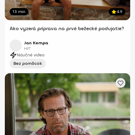
13 min
4.9
Ako vyzerá príprava na prvé bežecké podujatie?
Jan Kempa
HIIT
Náučné video
Bez pomôcok