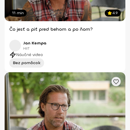
11 min
4.9
Čo jesť a piť pred behom a po ňom?
Jan Kempa
HIIT
Náučné video
Bez pomôcok