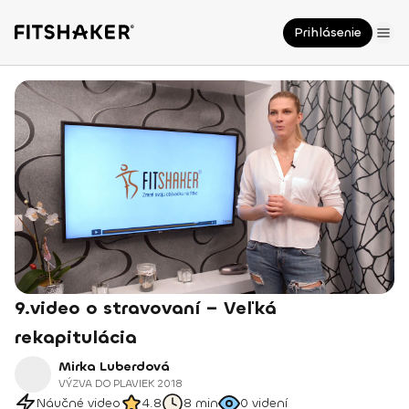
Prihlásenie
9.video o stravovaní – Veľká
rekapitulácia
Mirka Luberdová
VÝZVA DO PLAVIEK 2018
Náučné video
4.8
8 min
0
videní