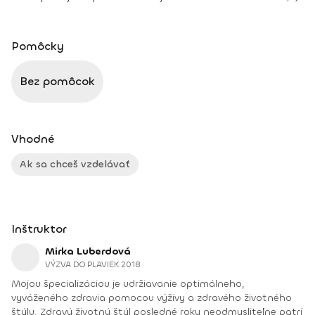
Pomôcky
Bez pomôcok
Vhodné
Ak sa chceš vzdelávať
Inštruktor
Mirka Luberdová
VÝZVA DO PLAVIEK 2018
Mojou špecializáciou je udržiavanie optimálneho,
vyváženého zdravia pomocou výživy a zdravého životného
štýlu. Zdravý životný štýl posledné roky neodmysliteľne patrí