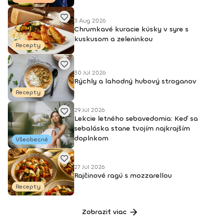
Vyštudovaná certifikovaná zdravotná sestra Certifikát
Výživový poradca (Welko inštitút) Výživa počas
3 Aug 2026
tehotenstva, po pôrode a malých detí (Welko inštitút) Člen
Chrumkavé kuracie kúsky v syre s
Slovenskej asociácie pre výživu a prevenciu
kuskusom a zeleninkou
(http://www.savp.sk/) Ambasádorka za výživu v projekte Hýb
Recepty
sa Slovensko 1. vicemiss Slovenskej republiky 2003 1. vicemiss
Európy 2003 Kontakt: Mirka Luberdová na Facebooku WEB:
mirkaluberdova.sk
30 Júl 2026
Rýchly a lahodný hubový stroganov
Recepty
29 Júl 2026
Lekcie letného sebavedomia: Keď sa
sebaláska stane tvojím najkrajším
doplnkom
Všeobecné
27 Júl 2026
Rajčinové ragú s mozzarellou
Recepty
Zobraziť viac