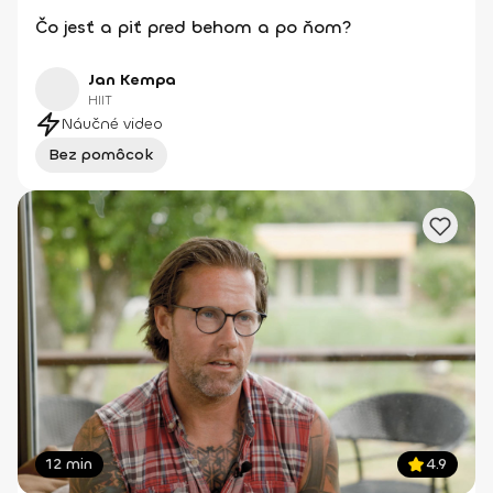
Čo jesť a piť pred behom a po ňom?
Jan Kempa
HIIT
Náučné video
Bez pomôcok
12 min
4.9