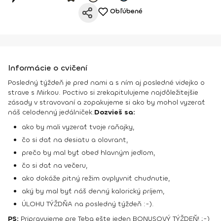
Obľúbené
Informácie o cvičení
Posledný týždeň je pred nami a s ním aj posledné videjko o
strave s Mirkou. Poctivo si zrekapitulujeme najdôležitejšie
zásady v stravovaní a zopakujeme si ako by mohol vyzerať
náš celodenný jedálniček.
Dozvieš sa:
ako by mali vyzerať tvoje raňajky,
čo si dať na desiatu a olovrant,
prečo by mal byť obed hlavným jedlom,
čo si dať na večeru,
ako dokáže pitný režim ovplyvniť chudnutie,
aký by mal byť náš denný kalorický príjem,
ÚLOHU TÝŽDŇA na posledný týždeň :-).
PS:
Pripravujeme pre Teba ešte jeden BONUSOVÝ TÝŽDEŇ! ;-)