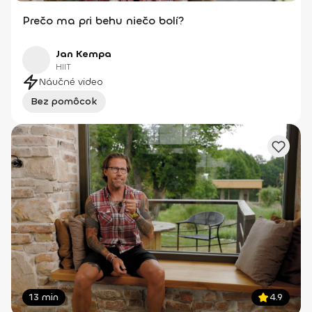
Prečo ma pri behu niečo bolí?
Jan Kempa
HIIT
Náučné video
Bez pomôcok
13 min
4.9