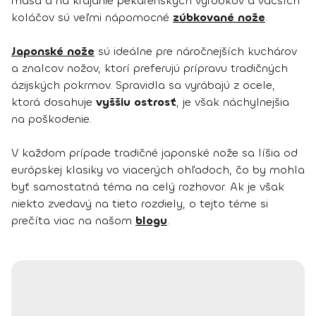
mäsa a na krájanie pekárenských výrobkov a väčších
koláčov sú veľmi nápomocné
zúbkované nože
.
Japonské nože
sú ideálne pre náročnejších kuchárov
a znalcov nožov, ktorí preferujú prípravu tradičných
ázijských pokrmov. Spravidla sa vyrábajú z ocele,
ktorá dosahuje
vyššiu ostrosť
, je však náchylnejšia
na poškodenie.
V každom prípade tradičné japonské nože sa líšia od
európskej klasiky vo viacerých ohľadoch, čo by mohla
byť samostatná téma na celý rozhovor. Ak je však
niekto zvedavý na tieto rozdiely, o tejto téme si
prečíta viac na našom
blogu
.