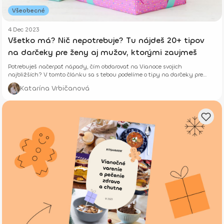
Všeobecné
4 Dec 2023
Všetko má? Nič nepotrebuje? Tu nájdeš 20+ tipov
na darčeky pre ženy aj mužov, ktorými zaujmeš
Potrebuješ načerpať nápady, čím obdarovať na Vianoce svojich
najbližších? V tomto článku sa s tebou podelíme o tipy na darčeky pre
ženy aj mužov. Poď sa inšpirovať!
Katarína Vrbičanová