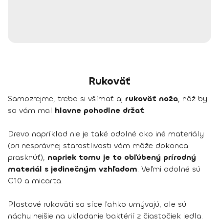
Rukoväť
Samozrejme, treba si všímať aj
rukoväť noža
, nôž by
sa vám mal
hlavne pohodlne držať
.
Drevo napríklad nie je také odolné ako iné materiály
(pri nesprávnej starostlivosti vám môže dokonca
prasknúť),
napriek tomu je to obľúbený prírodný
materiál s jedinečným vzhľadom
. Veľmi odolné sú
G10 a micarta.
Plastové rukoväti sa síce ľahko umývajú, ale sú
náchylnejšie na ukladanie baktérií z čiastočiek jedla.