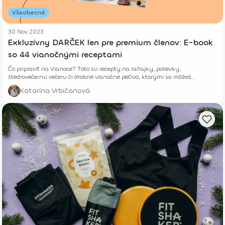
Všeobecné
30 Nov 2023
Exkluzívny DARČEK len pre premium členov: E-book
so 44 vianočnými receptami
Čo pripraviť na Vianoce? Toto sú recepty na raňajky, polievky,
štedrovečernú večeru či drobné vianočné pečivo, ktorými sa môžeš
inšpirovať.
Katarína Vrbičanová