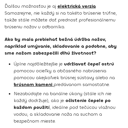
Ďalšou možnosťou je aj
elektrická verzia
.
Samozrejme, nie každý si na takéto brúsenie trúfne,
takže stále môžete dať prednosť profesionálnemu
brúseniu nožov u odborníka.
Ako by mala prebiehať bežná údržba nožov,
napríklad umývanie, skladovanie a podobne, aby
sme nožom zabezpečili dlhú životnosť?
Úplne najdôležitejšie je
udržiavať čepeľ ostrú
pomocou ocieľky a občasného nabrúsenia
pomocou akejkoľvek brúsnej sústavy alebo na
brúsnom kameni
predávanom samostatne.
Nezabúdajte na banálne úkony (stále ich nie
každý dodržuje), ako je
očistenie čepele po
každom použití
, ideálne pod tečúcou vlažnou
vodou, a skladovanie noža na suchom a
bezpečnom mieste.