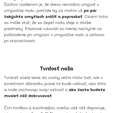
Ďalším rozdielom je, že drevo nemožno umývať v
umývačke riadu, pretože by sa mohlo už
po pár
takýchto umytiach zničiť a popraskať
. Okrem toho
sa môže stať, že sa čepeľ noža obije o ďalšie
predmety. Plastové rukoväti sú menej náchylné na
poškodenie pri umývaní v umývačke riadu a celkovo
pri starostlivosti.
Tvrdosť noža
Tvrdosť ocele berie do úvahy veľmi málo ľudí, ale v
konečnom dôsledku práve tá bude udávať, ako dlho
si nože zachovajú svoju ostrosť a
ako často budete
musieť nôž dobrusovať
.
Čím tvrdšou a kvalitnejšou oceľou váš nôž disponuje,