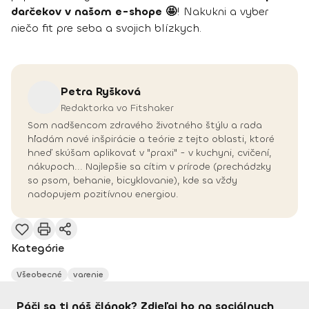
darčekov v našom e-shope 🤩
! Nakukni a vyber
niečo fit pre seba a svojich blízkych.
Petra
Ryšková
Redaktorka vo Fitshaker
Som nadšencom zdravého životného štýlu a rada
hľadám nové inšpirácie a teórie z tejto oblasti, ktoré
hneď skúšam aplikovať v "praxi" - v kuchyni, cvičení,
nákupoch... Najlepšie sa cítim v prírode (prechádzky
so psom, behanie, bicyklovanie), kde sa vždy
nadopujem pozitívnou energiou.
Kategórie
Všeobecné
varenie
Páči sa ti náš článok? Zdieľaj ho na sociálnych