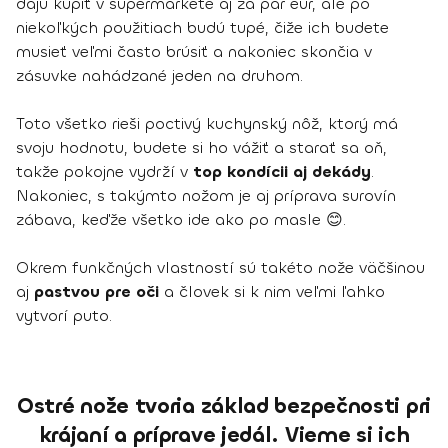
dajú kúpiť v supermarkete aj za pár eur, ale po
niekoľkých použitiach budú tupé, čiže ich budete
musieť veľmi často brúsiť a nakoniec skončia v
zásuvke nahádzané jeden na druhom.
Toto všetko rieši poctivý kuchynský nôž, ktorý má
svoju hodnotu, budete si ho vážiť a starať sa oň,
takže pokojne vydrží v
top kondícii aj dekády
.
Nakoniec, s takýmto nožom je aj príprava surovín
zábava, keďže všetko ide ako po masle 😊.
Okrem funkčných vlastností sú takéto nože väčšinou
aj
pastvou pre oči
a človek si k nim veľmi ľahko
vytvorí puto.
Ostré nože tvoria základ bezpečnosti pri
krájaní a príprave jedál. Vieme si ich