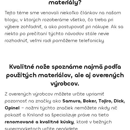
materiály?
Tejto téme sme venovali niekoľko článkov na našom
blogu, v ktorých rozoberáme všetko, čo treba pri
výbere zohľadniť, a ako postupovať pri nákupe. Ak sa
niekto po prečítaní týchto návodov stále nevie
rozhodnúť, veľmi radi pomôžeme telefonicky.
Kvalitné nože spoznáme najmä podľa
použitých materiálov, ale aj overených
výrobcov.
Z overených výrobcov môžete určite upriamiť
pozornosť na značky ako
Samura, Boker, Tojiro, Dick,
Opinel
– nožmi týchto značiek nemôžete nikdy nič
pokaziť a Kniland sa špecializuje práve na tieto
renomované a kvalitné kúsky
, ktoré v bežných
supermarketoch určite nenájdete.