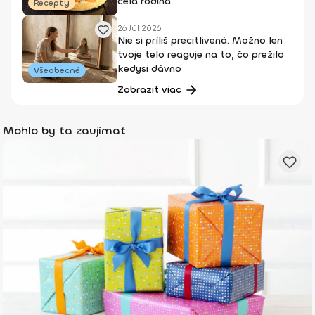
celá rodina
Recepty
26 Júl 2026
Nie si príliš precitlivená. Možno len
tvoje telo reaguje na to, čo prežilo
kedysi dávno
Všeobecné
Zobraziť viac
Mohlo by ťa zaujímať