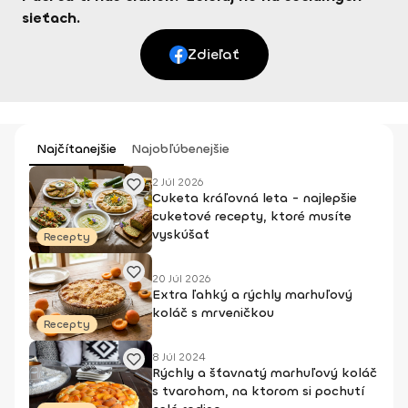
sieťach.
Zdieľať
Najčítanejšie
Najobľúbenejšie
2 Júl 2026
Cuketa kráľovná leta - najlepšie
cuketové recepty, ktoré musíte
vyskúšať
Recepty
20 Júl 2026
Extra ľahký a rýchly marhuľový
koláč s mrveničkou
Recepty
8 Júl 2024
Rýchly a šťavnatý marhuľový koláč
s tvarohom, na ktorom si pochutí