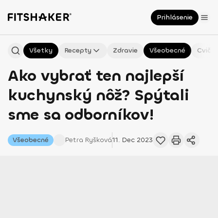
Prihlásenie
Všetky
Recepty
Zdravie
Všeobecné
Cvičen
Ako vybrať ten najlepší
kuchynský nôž? Spýtali
sme sa odborníkov!
Všeobecné
Petra
Ryšková
11. Dec 2023