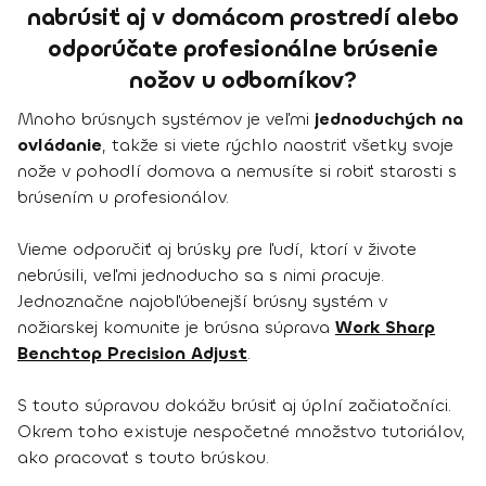
nabrúsiť aj v domácom prostredí alebo
odporúčate profesionálne brúsenie
nožov u odborníkov?
Mnoho brúsnych systémov je veľmi
jednoduchých na
ovládanie
, takže si viete rýchlo naostriť všetky svoje
nože v pohodlí domova a nemusíte si robiť starosti s
brúsením u profesionálov.
Vieme odporučiť aj brúsky pre ľudí, ktorí v živote
nebrúsili, veľmi jednoducho sa s nimi pracuje.
Jednoznačne najobľúbenejší brúsny systém v
nožiarskej komunite je brúsna súprava
Work Sharp
Benchtop Precision Adjust
.
S touto súpravou dokážu brúsiť aj úplní začiatočníci.
Okrem toho existuje nespočetné množstvo tutoriálov,
ako pracovať s touto brúskou.