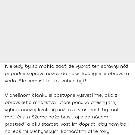
Niekedy by sa mohlo zdať, že vybrať ten správny nôž,
prípadne súpravu nožov do našej kuchyne je obrovská
veda. Ale nemusí to tak vôbec byť!
V dnešnom článku si postupne vysvetlíme, ako z
obrovského množstva, ktoré ponúka dnešný trh,
vybrať naozaj kvalitný nôž. Aké vlastnosti by mal
mať, či si môžeme nože brúsiť aj v domácom
prostredí a akú starostlivosť im dopriať, aby nám boli
najlepšími kuchynskými kamarátmi dlhé roky.