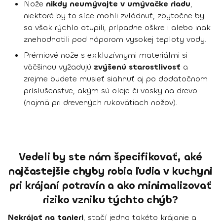
Nože
nikdy neumývajte v umývačke riadu
,
niektoré by to síce mohli zvládnuť, zbytočne by
sa však rýchlo otupili, prípadne oškreli alebo inak
znehodnotili pod náporom vysokej teploty vody.
Prémiové nože s exkluzívnymi materiálmi si
väčšinou vyžadujú
zvýšenú starostlivosť
a
zrejme budete musieť siahnuť aj po dodatočnom
príslušenstve, akým sú oleje či vosky na drevo
(najmä pri drevených rukovätiach nožov).
Vedeli by ste nám špecifikovať, aké
najčastejšie chyby robia ľudia v kuchyni
pri krájaní potravín a ako minimalizovať
riziko vzniku týchto chýb?
Nekrájať na tanieri
, stačí jedno takéto krájanie a