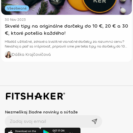
Všeobecné
30 Nov 2023
Skvelé tipy na originálne darčeky do 10 €, 20 € a 30
€, ktoré potešia každého!
Hľadáš užitočné, zdravé a kvalitné vianočné darčeky za rozumnú cenu?
Neváhaj a poď sa inšpirovať, pripravili sme pre teba tipy na darčeky do 10
€, 20 € a 30 €.
Dáška Krajčovičová
Nezmeškaj žiadne novinky a súťaže