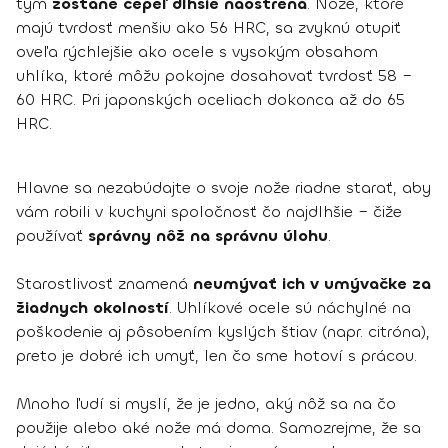
tým
zostane čepeľ dlhšie naostrená
. Nože, ktoré
majú tvrdosť menšiu ako 56 HRC, sa zvyknú otupiť
oveľa rýchlejšie ako ocele s vysokým obsahom
uhlíka, ktoré môžu pokojne dosahovať tvrdosť 58 –
60 HRC. Pri japonských oceliach dokonca až do 65
HRC.
Hlavne sa nezabúdajte o svoje nože riadne starať, aby
vám robili v kuchyni spoločnosť čo najdlhšie – čiže
používať
správny nôž na správnu úlohu
.
Starostlivosť znamená
neumývať ich v umývačke za
žiadnych okolností
. Uhlíkové ocele sú náchylné na
poškodenie aj pôsobením kyslých štiav (napr. citróna),
preto je dobré ich umyť, len čo sme hotoví s prácou.
Mnoho ľudí si myslí, že je jedno, aký nôž sa na čo
použije alebo aké nože má doma. Samozrejme, že sa