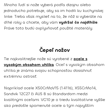
Mnoho ľudí si nože vyberá podľa dizajnu alebo
jednoducho potrebuje, aby sa im hodili ku kuchynskej
linke. Treba však myslieť na to, že nôž si vyberáte na
dlhé roky a chcete, aby vám
vydržal čo najdlhšie
.
Práve toto budú ovplyvňovať použité materiály.
Čepeľ nožov
Tie najkvalitnejšie nože sú vyrobené z
ocele s
vysokým obsahom uhlíka
. Oceľ s vysokým obsahom
uhlíka je známa svojou schopnosťou dosiahnuť
extrémnu ostrosť.
Napríklad ocele X50CrMoV15 (1.4116), X55CrMo14,
Sandvik 12C27 či AUS 8 sú štandardom medzi
kvalitnými oceľami. VG10 je o triedu kvalitatívne vyššie
ako predošle spomenuté ocele a tým najvyšším