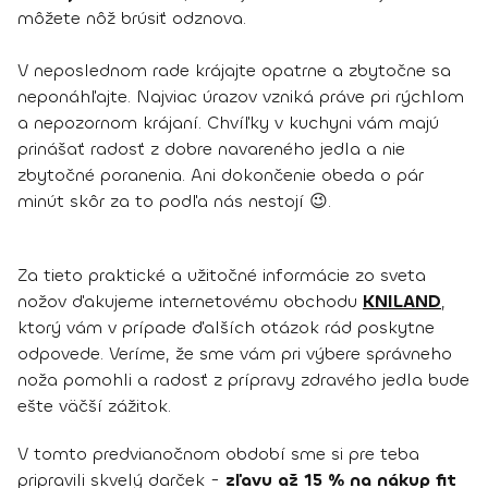
môžete nôž brúsiť odznova.
V neposlednom rade krájajte opatrne a zbytočne sa
neponáhľajte. Najviac úrazov vzniká práve pri rýchlom
a nepozornom krájaní. Chvíľky v kuchyni vám majú
prinášať radosť z dobre navareného jedla a nie
zbytočné poranenia. Ani dokončenie obeda o pár
minút skôr za to podľa nás nestojí 😉.
Za tieto praktické a užitočné informácie zo sveta
nožov ďakujeme internetovému obchodu
KNILAND
,
ktorý vám v prípade ďalších otázok rád poskytne
odpovede. Veríme, že sme vám pri výbere správneho
noža pomohli a radosť z prípravy zdravého jedla bude
ešte väčší zážitok.
V tomto predvianočnom období sme si pre teba
pripravili skvelý darček -
zľavu až 15 % na nákup fit