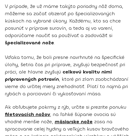
V prípade, že už máme takýto poriadny nôž doma,
môžeme sa začať obzerať po špecializovaných
kúskoch na vybrané úkony. Každému, kto sa chce
posunúť v príprave surovín, a teda aj vo varení,
odporúčame naučiť sa používať a zadovážiť si
špecializované nože
.
Vďaka tomu, že boli presne navrhnuté na špecifické
úlohy, šetria čas pri príprave, zvyšujú bezpečnosť pri
práci, ale hlavne zvyšujú
celkovú kvalitu nimi
pripravených potravín
, ktoré pri zlom zaobchádzaní
vieme do určitej miery znehodnotiť. Platí to najmä pri
rybách a porciovaní či vykosťovaní mäsa.
Ak obľubujete pokrmy z rýb, určite si prezrite ponuku
filetovacích nožov
, na ľahké šúpanie ovocia sú
vhodné menšie nože,
mäsiarske nože
zasa na
spracovanie celej hydiny a veľkých kusov bravčového