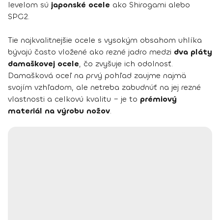
levelom sú
japonské ocele
ako Shirogami alebo
SPG2.
Tie najkvalitnejšie ocele s vysokým obsahom uhlíka
bývajú často vložené ako rezné jadro medzi
dva pláty
damaškovej ocele
, čo zvyšuje ich odolnosť.
Damašková oceľ na prvý pohľad zaujme najmä
svojím vzhľadom, ale netreba zabudnúť na jej rezné
vlastnosti a celkovú kvalitu – je to
prémiový
materiál na výrobu nožov
.