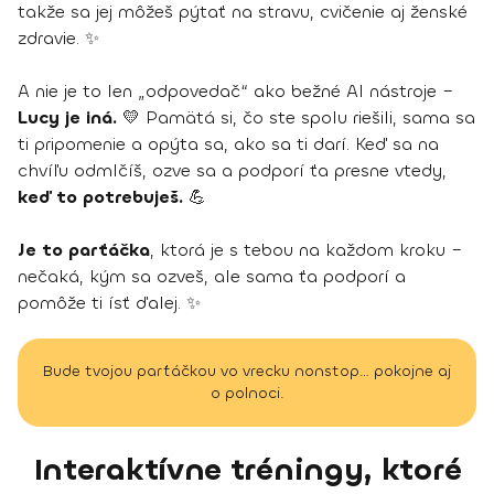
takže sa jej môžeš pýtať na stravu, cvičenie aj ženské
zdravie. ✨
A nie je to len „odpovedač“ ako bežné AI nástroje –
Lucy je iná.
💛 Pamätá si, čo ste spolu riešili, sama sa
ti pripomenie a opýta sa, ako sa ti darí. Keď sa na
chvíľu odmlčíš, ozve sa a podporí ťa presne vtedy,
keď to potrebuješ.
💪
Je to parťáčka
, ktorá je s tebou na každom kroku –
nečaká, kým sa ozveš, ale sama ťa podporí a
pomôže ti ísť ďalej. ✨
Bude tvojou parťáčkou vo vrecku nonstop… pokojne aj
o polnoci.
Interaktívne tréningy, ktoré