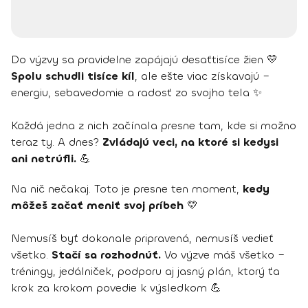
Do výzvy sa pravidelne zapájajú desaťtisíce žien 💛
Spolu schudli tisíce kíl
, ale ešte viac získavajú –
energiu, sebavedomie a radosť zo svojho tela ✨
Každá jedna z nich začínala presne tam, kde si možno
teraz ty. A dnes?
Zvládajú veci, na ktoré si kedysi
ani netrúfli.
💪
Na nič nečakaj. Toto je presne ten moment,
kedy
môžeš začať meniť svoj príbeh
💛
Nemusíš byť dokonale pripravená, nemusíš vedieť
všetko.
Stačí sa rozhodnúť.
Vo výzve máš všetko –
tréningy, jedálniček, podporu aj jasný plán, ktorý ťa
krok za krokom povedie k výsledkom 💪