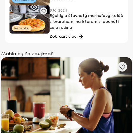
8 Júl 2024
Rýchly a šťavnatý marhuľový koláč
s tvarohom, na ktorom si pochutí
celá rodina
Recepty
Zobraziť viac
Mohlo by ťa zaujímať