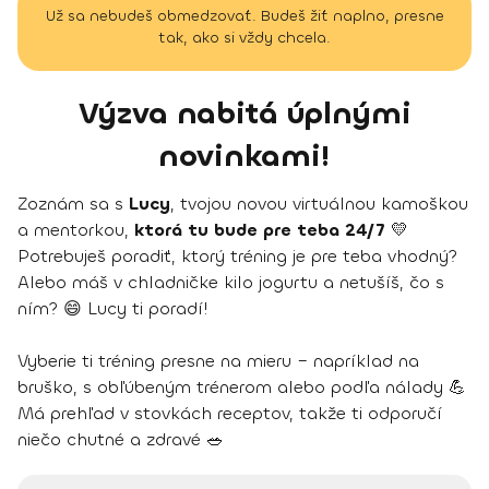
Už sa nebudeš obmedzovať. Budeš žiť naplno, presne
tak, ako si vždy chcela.
Výzva nabitá úplnými
novinkami!
Zoznám sa s
Lucy
, tvojou novou virtuálnou kamoškou
a mentorkou,
ktorá tu bude pre teba 24/7
💛
Potrebuješ poradiť, ktorý tréning je pre teba vhodný?
Alebo máš v chladničke kilo jogurtu a netušíš, čo s
ním? 😄 Lucy ti poradí!
Vyberie ti tréning presne na mieru – napríklad na
bruško, s obľúbeným trénerom alebo podľa nálady 💪
Má prehľad v stovkách receptov, takže ti odporučí
niečo chutné a zdravé 🥗