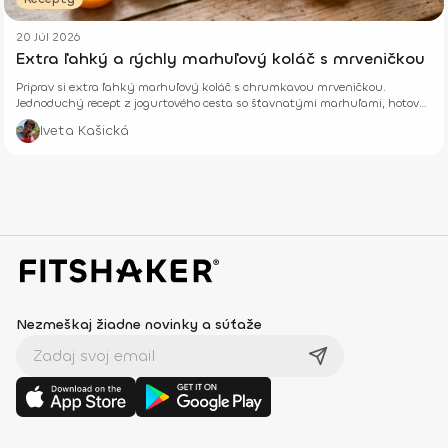
20 Júl 2026
Extra ľahký a rýchly marhuľový koláč s mrveničkou
Priprav si extra ľahký marhuľový koláč s chrumkavou mrveničkou.
Jednoduchý recept z jogurtového cesta so šťavnatými marhuľami, hotový
z pár surovín.
Iveta Kašická
Nezmeškaj žiadne novinky a súťaže