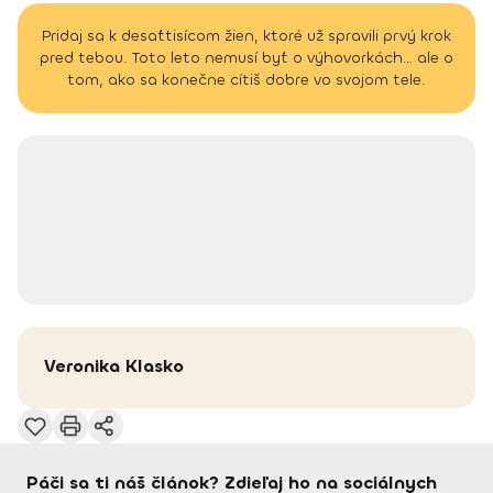
Pridaj sa k desaťtisícom žien, ktoré už spravili prvý krok
pred tebou. Toto leto nemusí byť o výhovorkách… ale o
tom, ako sa konečne cítiš dobre vo svojom tele.
Veronika
Klasko
Páči sa ti náš článok? Zdieľaj ho na sociálnych