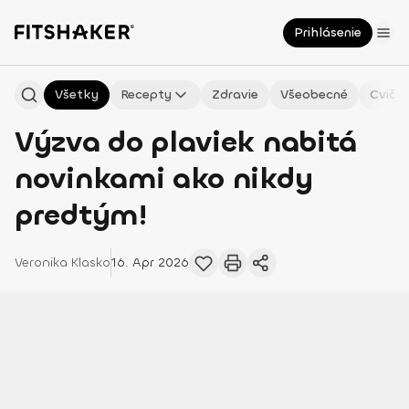
Prihlásenie
Všetky
Recepty
Zdravie
Všeobecné
Cvičen
Výzva do plaviek nabitá
novinkami ako nikdy
predtým!
Veronika
Klasko
16. Apr 2026