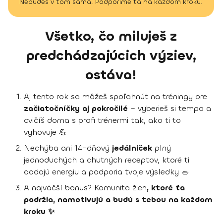
Nebudeš v tom sama. Podporíme ťa na každom kroku.
Všetko, čo miluješ z
predchádzajúcich výziev,
ostáva!
Aj tento rok sa môžeš spoľahnúť na tréningy pre
začiatočníčky aj pokročilé
– vyberieš si tempo a
cvičíš doma s profi trénermi tak, ako ti to
vyhovuje 💪
Nechýba ani 14-dňový
jedálniček
plný
jednoduchých a chutných receptov, ktoré ti
dodajú energiu a podporia tvoje výsledky 🥗
A najväčší bonus? Komunita žien
, ktoré ťa
podržia, namotivujú a budú s tebou na každom
kroku ✨