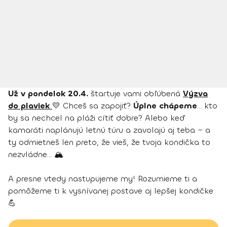
Už v pondelok 20.4.
štartuje vami obľúbená
Výzva
do plaviek
💛 Chceš sa zapojiť?
Úplne chápeme
… kto
by sa nechcel na pláži cítiť dobre? Alebo keď
kamaráti naplánujú letnú túru a zavolajú aj teba – a
ty odmietneš len preto, že vieš, že tvoja kondička to
nezvládne… 🏔️
A presne vtedy nastupujeme my! Rozumieme ti a
pomôžeme ti k vysnívanej postave aj lepšej kondičke
💪