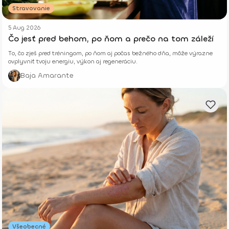
Stravovanie
5 Aug 2026
Čo jesť pred behom, po ňom a prečo na tom záleží
To, čo zješ pred tréningom, po ňom aj počas bežného dňa, môže výrazne
ovplyvniť tvoju energiu, výkon aj regeneráciu.
Baja Amarante
Všeobecné