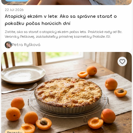
22 Júl 2026
Atopický ekzém v lete: Ako sa správne starať o
pokožku počas horúcich dní
Zistite, ako sa starať o atopický ekzém počas leta. Praktické rady od Bc.
Veroniky Peškovej, zakladateľky prírodnej kozmetiky Protože JSI.
Petra Ryšková
Recepty