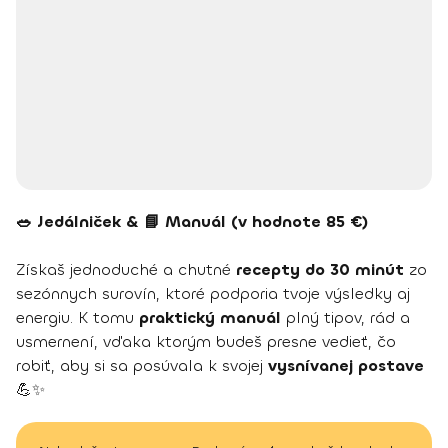
🥗 Jedálniček & 📘 Manuál (v hodnote 85 €)
Získaš jednoduché a chutné
recepty do 30 minút
zo
sezónnych surovín, ktoré podporia tvoje výsledky aj
energiu. K tomu
praktický manuál
plný tipov, rád a
usmernení, vďaka ktorým budeš presne vedieť, čo
robiť, aby si sa posúvala k svojej
vysnívanej postave
💪✨