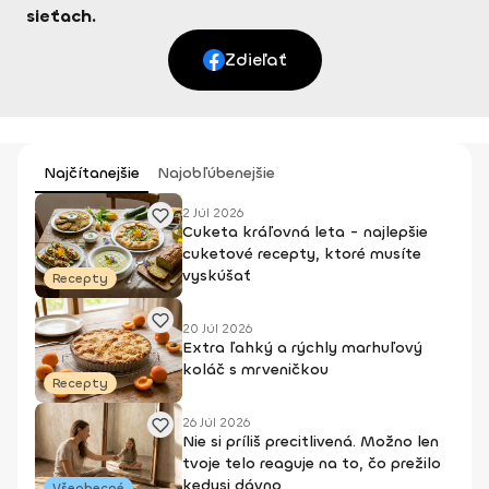
sieťach.
Zdieľať
Najčítanejšie
Najobľúbenejšie
2 Júl 2026
Cuketa kráľovná leta - najlepšie
cuketové recepty, ktoré musíte
vyskúšať
Recepty
20 Júl 2026
Extra ľahký a rýchly marhuľový
koláč s mrveničkou
Recepty
26 Júl 2026
Nie si príliš precitlivená. Možno len
tvoje telo reaguje na to, čo prežilo
kedysi dávno
Všeobecné