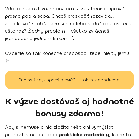
Vďaka interaktívnym prvkom si vieš tréning upraviť
presne podľa seba. Chceš preskočiť rozcvičku,
zopakovať si obľúbenú sériu alebo si dať celé cvičenie
ešte raz? Žiadny problém – všetko zvládneš
jednoducho jedným klikom 💪
Cvičenie sa tak konečne prispôsobí tebe, nie ty jemu.
✨
Prihlásiš sa, zapneš a cvičíš – takto jednoducho.
K výzve dostávaš aj hodnotné
bonusy zdarma!
Aby si nemusela nič zložito riešiť ani vymýšľať,
pripravili sme pre teba
praktické materiály
, ktoré ťa