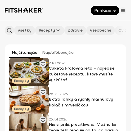
Prihlásenie
Všetky
Recepty
Zdravie
Všeobecné
Cvičen
Najčítanejšie
Najobľúbenejšie
2 Júl 2026
Cuketa kráľovná leta - najlepšie
cuketové recepty, ktoré musíte
vyskúšať
Recepty
20 Júl 2026
Extra ľahký a rýchly marhuľový
koláč s mrveničkou
Recepty
26 Júl 2026
Nie si príliš precitlivená. Možno len
tvoje telo reaguje na to, čo prežilo