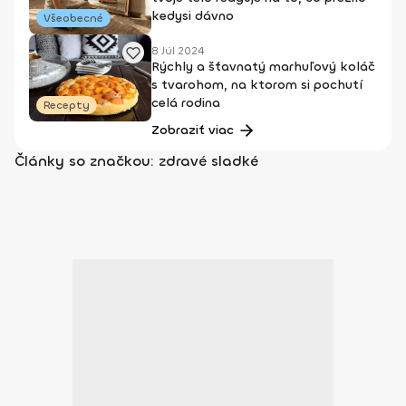
kedysi dávno
Všeobecné
8 Júl 2024
Rýchly a šťavnatý marhuľový koláč
s tvarohom, na ktorom si pochutí
celá rodina
Recepty
Zobraziť viac
Články so značkou: zdravé sladké