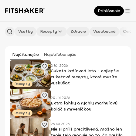
Prihlásenie
Všetky
Recepty
Zdravie
Všeobecné
Cvičen
Najčítanejšie
Najobľúbenejšie
2 Júl 2026
Cuketa kráľovná leta - najlepšie
cuketové recepty, ktoré musíte
vyskúšať
Recepty
20 Júl 2026
Extra ľahký a rýchly marhuľový
koláč s mrveničkou
Recepty
26 Júl 2026
Nie si príliš precitlivená. Možno len
tvoje telo reaguje na to, čo prežilo