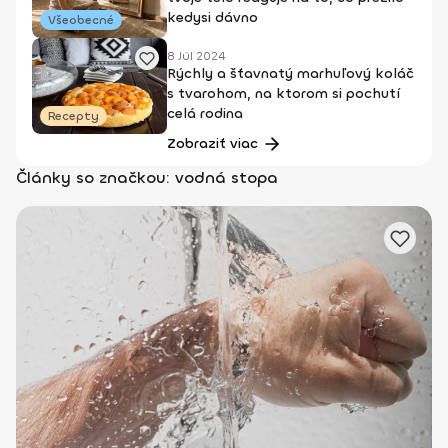
kedysi dávno
Všeobecné
8 Júl 2024
Rýchly a šťavnatý marhuľový koláč
s tvarohom, na ktorom si pochutí
celá rodina
Recepty
Zobraziť viac
Články so značkou: vodná stopa