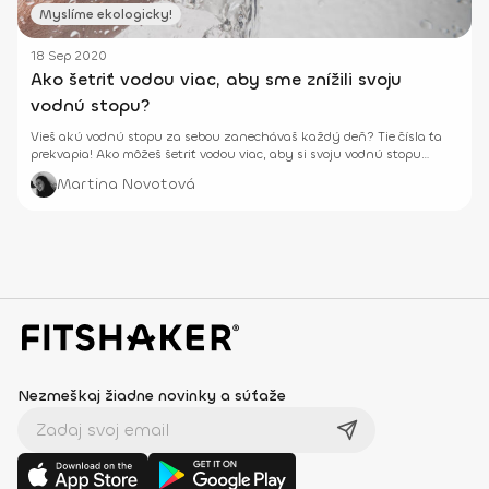
Myslíme ekologicky!
18 Sep 2020
Ako šetriť vodou viac, aby sme znížili svoju
vodnú stopu?
Vieš akú vodnú stopu za sebou zanechávaš každý deň? Tie čísla ťa
prekvapia! Ako môžeš šetriť vodou viac, aby si svoju vodnú stopu
znížila?
Martina Novotová
Nezmeškaj žiadne novinky a súťaže