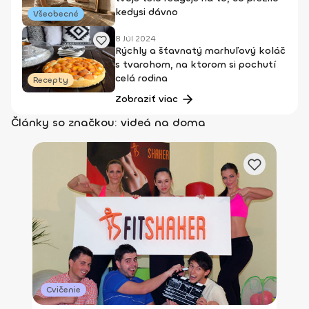
kedysi dávno
Všeobecné
8 Júl 2024
Rýchly a šťavnatý marhuľový koláč
s tvarohom, na ktorom si pochutí
celá rodina
Recepty
Zobraziť viac
Články so značkou: videá na doma
Cvičenie