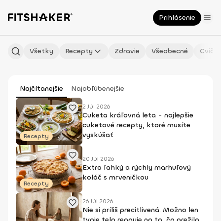
Prihlásenie
Všetky
Recepty
Zdravie
Všeobecné
Cvičen
Najčítanejšie
Najobľúbenejšie
2 Júl 2026
Cuketa kráľovná leta - najlepšie
cuketové recepty, ktoré musíte
vyskúšať
Recepty
20 Júl 2026
Extra ľahký a rýchly marhuľový
koláč s mrveničkou
Recepty
26 Júl 2026
Nie si príliš precitlivená. Možno len
tvoje telo reaguje na to, čo prežilo