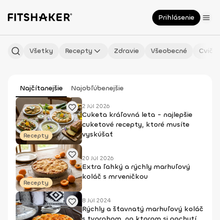
Prihlásenie
Všetky
Recepty
Zdravie
Všeobecné
Cvičen
Najčítanejšie
Najobľúbenejšie
2 Júl 2026
Cuketa kráľovná leta - najlepšie
cuketové recepty, ktoré musíte
vyskúšať
Recepty
20 Júl 2026
Extra ľahký a rýchly marhuľový
koláč s mrveničkou
Recepty
8 Júl 2024
Rýchly a šťavnatý marhuľový koláč
s tvarohom, na ktorom si pochutí