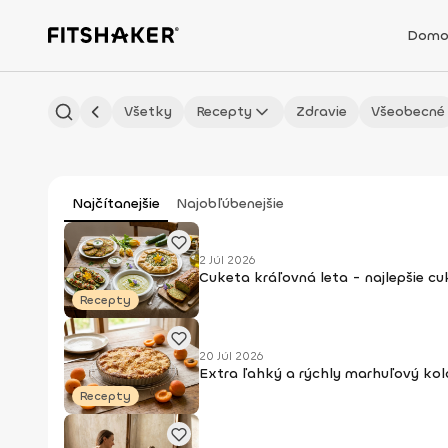
Domo
Všetky
Recepty
Zdravie
Všeobecné
Najčítanejšie
Najobľúbenejšie
2 Júl 2026
Cuketa kráľovná leta - najlepšie c
Recepty
20 Júl 2026
Extra ľahký a rýchly marhuľový kol
Recepty