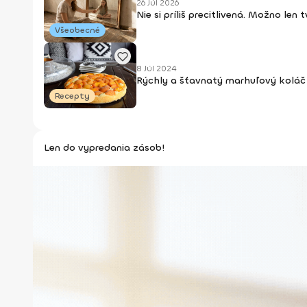
26 Júl 2026
Nie si príliš precitlivená. Možno len
Všeobecné
8 Júl 2024
Rýchly a šťavnatý marhuľový koláč 
Recepty
Len do vypredania zásob!