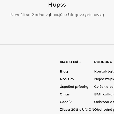
Hupss
Nenašli sa žiadne vyhovujúce blogové príspevky
VIAC O NÁS
PODPORA
Blog
Kontaktujt
Náš tím
Najčastejš
Úspešné príbehy
Cvičenie ce
O nás
BMI kalku
Cenník
Ochrana o
Zľava 20% s UNION
Obchodné 