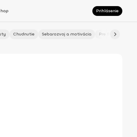
Shop
Prihlásenie
sty
Chudnutie
Sebarozvoj a motivácia
Pre fitmaminky