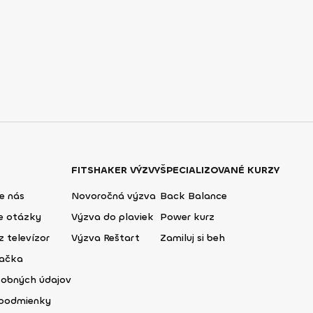
FITSHAKER VÝZVY
ŠPECIALIZOVANÉ KURZY
e nás
Novoročná výzva
Back Balance
ie otázky
Výzva do plaviek
Power kurz
z televízor
Výzva Reštart
Zamiluj si beh
lačka
sobných údajov
podmienky