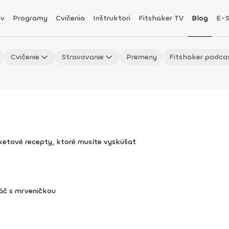
v
Programy
Cvičenia
Inštruktori
Fitshaker TV
Blog
E-
Cvičenie
Stravovanie
Premeny
Fitshaker podca
uketové recepty, ktoré musíte vyskúšať
áč s mrveničkou