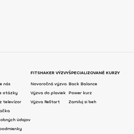
FITSHAKER VÝZVY
ŠPECIALIZOVANÉ KURZY
e nás
Novoročná výzva
Back Balance
ie otázky
Výzva do plaviek
Power kurz
z televízor
Výzva Reštart
Zamiluj si beh
lačka
sobných údajov
podmienky