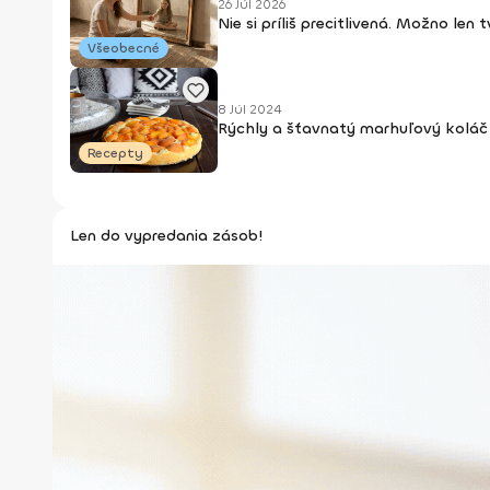
26 Júl 2026
Nie si príliš precitlivená. Možno len
Všeobecné
8 Júl 2024
Rýchly a šťavnatý marhuľový koláč 
Recepty
Len do vypredania zásob!