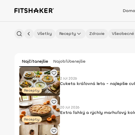
Domo
Všetky
Recepty
Zdravie
Všeobecné
Najčítanejšie
Najobľúbenejšie
2 Júl 2026
Cuketa kráľovná leta - najlepšie c
Recepty
20 Júl 2026
Extra ľahký a rýchly marhuľový kol
Recepty