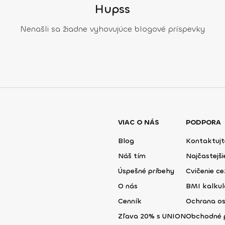
Hupss
Nenašli sa žiadne vyhovujúce blogové príspevky
VIAC O NÁS
PODPORA
Blog
Kontaktujt
Náš tím
Najčastejš
Úspešné príbehy
Cvičenie ce
O nás
BMI kalku
Cenník
Ochrana o
Zľava 20% s UNION
Obchodné 