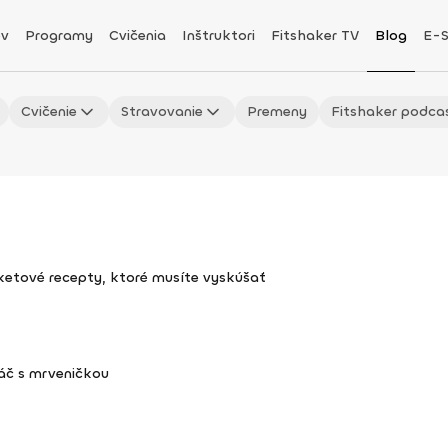
v
Programy
Cvičenia
Inštruktori
Fitshaker TV
Blog
E-
Cvičenie
Stravovanie
Premeny
Fitshaker podca
uketové recepty, ktoré musíte vyskúšať
áč s mrveničkou