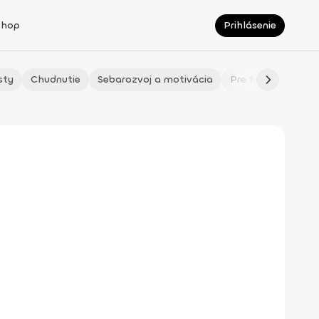
Shop
Prihlásenie
sty
Chudnutie
Sebarozvoj a motivácia
Pre fitmaminky