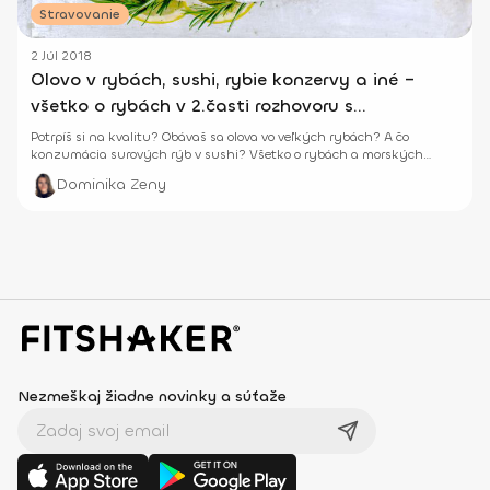
Stravovanie
2 Júl 2018
Olovo v rybách, sushi, rybie konzervy a iné –
všetko o rybách v 2.časti rozhovoru s
odborníkom
Potrpíš si na kvalitu? Obávaš sa olova vo veľkých rybách? A čo
konzumácia surových rýb v sushi? Všetko o rybách a morských
plodoch v rozhovore s odborníkom.
Dominika Zeny
Nezmeškaj žiadne novinky a súťaže