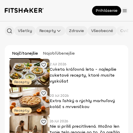
Prihlásenie
Všetky
Recepty
Zdravie
Všeobecné
Cvičen
Najčítanejšie
Najobľúbenejšie
2 Júl 2026
Cuketa kráľovná leta - najlepšie
cuketové recepty, ktoré musíte
vyskúšať
Recepty
20 Júl 2026
Extra ľahký a rýchly marhuľový
koláč s mrveničkou
Recepty
26 Júl 2026
Nie si príliš precitlivená. Možno len
tvoje telo reaguje na to, čo prežilo