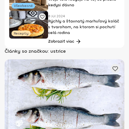
kedysi dávno
Všeobecné
8 Júl 2024
Rýchly a šťavnatý marhuľový koláč
s tvarohom, na ktorom si pochutí
celá rodina
Recepty
Zobraziť viac
Články so značkou: ustrice