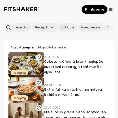
Prihlásenie
Všetky
Recepty
Zdravie
Všeobecné
Cvičen
Najčítanejšie
Najobľúbenejšie
2 Júl 2026
Cuketa kráľovná leta - najlepšie
cuketové recepty, ktoré musíte
vyskúšať
Recepty
20 Júl 2026
Extra ľahký a rýchly marhuľový
koláč s mrveničkou
Recepty
26 Júl 2026
Nie si príliš precitlivená. Možno len
tvoje telo reaguje na to, čo prežilo