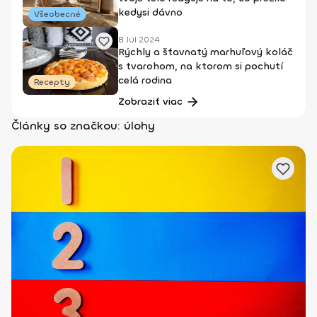
kedysi dávno
Všeobecné
8 Júl 2024
Rýchly a šťavnatý marhuľový koláč
s tvarohom, na ktorom si pochutí
celá rodina
Recepty
Zobraziť viac
Články so značkou: úlohy