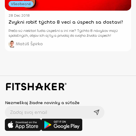
Všeobecné
28 Dec 2018
Zvykni robiť týchto 8 vecí a úspech sa dostaví!
Prečo sú niektorí ľudia úspešní a iní nie? Týchto 8 návykov majú
spoločných, objav ich aj ty a privolaj do svojho života úspech!
Matúš Špirko
Nezmeškaj žiadne novinky a súťaže