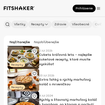
Prihlásenie
Všetky
Recepty
Zdravie
Všeobecné
Cvičen
Najčítanejšie
Najobľúbenejšie
2 Júl 2026
Cuketa kráľovná leta - najlepšie
cuketové recepty, ktoré musíte
vyskúšať
Recepty
20 Júl 2026
Extra ľahký a rýchly marhuľový
koláč s mrveničkou
Recepty
8 Júl 2024
Rýchly a šťavnatý marhuľový koláč
s tvarohom, na ktorom si pochutí