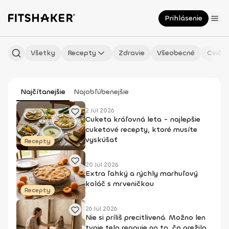
Prihlásenie
Všetky
Recepty
Zdravie
Všeobecné
Cvičen
Najčítanejšie
Najobľúbenejšie
2 Júl 2026
Cuketa kráľovná leta - najlepšie
cuketové recepty, ktoré musíte
vyskúšať
Recepty
20 Júl 2026
Extra ľahký a rýchly marhuľový
koláč s mrveničkou
Recepty
26 Júl 2026
Nie si príliš precitlivená. Možno len
tvoje telo reaguje na to, čo prežilo