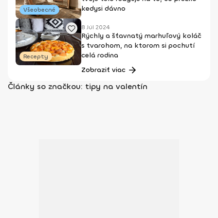
kedysi dávno
Všeobecné
8 Júl 2024
Rýchly a šťavnatý marhuľový koláč
s tvarohom, na ktorom si pochutí
celá rodina
Recepty
Zobraziť viac
Články so značkou: tipy na valentín