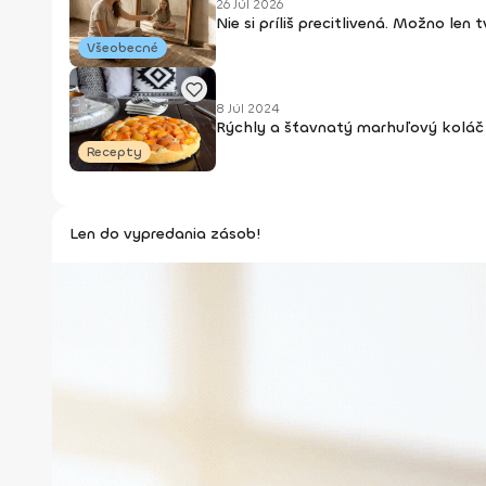
26 Júl 2026
Nie si príliš precitlivená. Možno len
Všeobecné
8 Júl 2024
Rýchly a šťavnatý marhuľový koláč 
Recepty
Len do vypredania zásob!