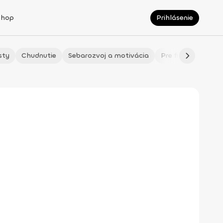
Shop
Prihlásenie
sty
Chudnutie
Sebarozvoj a motivácia
Pre fitmaminky