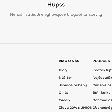
Hupss
Nenašli sa žiadne vyhovujúce blogové príspevky
VIAC O NÁS
PODPORA
Blog
Kontaktujt
Náš tím
Najčastejš
Úspešné príbehy
Cvičenie ce
O nás
BMI kalku
Cenník
Ochrana o
Zľava 20% s UNION
Obchodné 