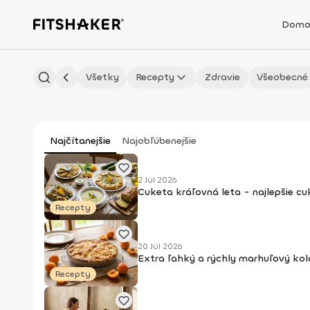
Domo
Všetky
Recepty
Zdravie
Všeobecné
Najčítanejšie
Najobľúbenejšie
2 Júl 2026
Cuketa kráľovná leta - najlepšie c
Recepty
20 Júl 2026
Extra ľahký a rýchly marhuľový kol
Recepty