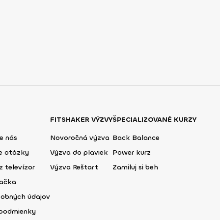
FITSHAKER VÝZVY
ŠPECIALIZOVANÉ KURZY
e nás
Novoročná výzva
Back Balance
ie otázky
Výzva do plaviek
Power kurz
z televízor
Výzva Reštart
Zamiluj si beh
lačka
sobných údajov
podmienky