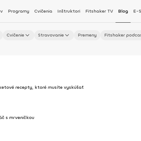
v
Programy
Cvičenia
Inštruktori
Fitshaker TV
Blog
E-
Cvičenie
Stravovanie
Premeny
Fitshaker podca
uketové recepty, ktoré musíte vyskúšať
áč s mrveničkou