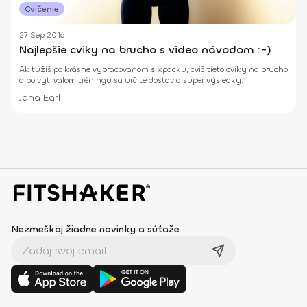
Cvičenie
27 Sep 2016
Najlepšie cviky na brucho s video návodom :-)
Ak túžiš po krásne vypracovanom sixpacku, cvič tieto cviky na brucho
a po vytrvalom tréningu sa určite dostavia super výsledky.
Jana Earl
Nezmeškaj žiadne novinky a súťaže