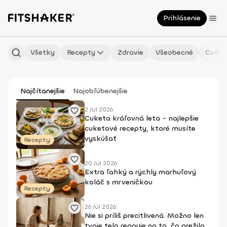
Prihlásenie
Všetky
Recepty
Zdravie
Všeobecné
Cvičen
Najčítanejšie
Najobľúbenejšie
2 Júl 2026
Cuketa kráľovná leta - najlepšie
cuketové recepty, ktoré musíte
vyskúšať
Recepty
20 Júl 2026
Extra ľahký a rýchly marhuľový
koláč s mrveničkou
Recepty
26 Júl 2026
Nie si príliš precitlivená. Možno len
tvoje telo reaguje na to, čo prežilo