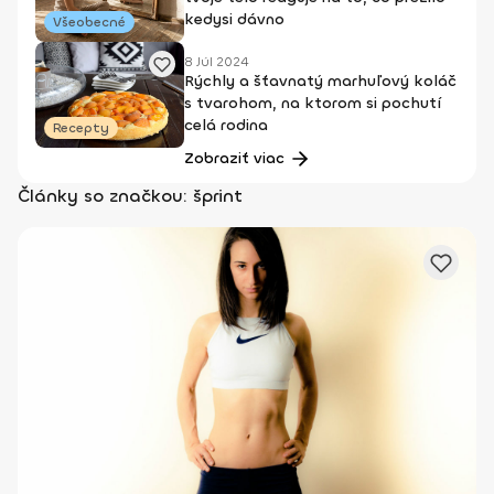
kedysi dávno
Všeobecné
8 Júl 2024
Rýchly a šťavnatý marhuľový koláč
s tvarohom, na ktorom si pochutí
celá rodina
Recepty
Zobraziť viac
Články so značkou: šprint