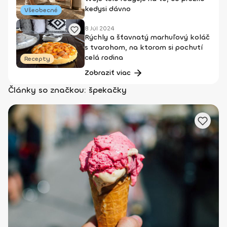
kedysi dávno
Všeobecné
8 Júl 2024
Rýchly a šťavnatý marhuľový koláč
s tvarohom, na ktorom si pochutí
celá rodina
Recepty
Zobraziť viac
Články so značkou: špekačky