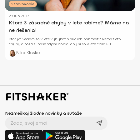
Stravovanie
29 Jún 2017
Ktoré 3 zásadné chyby v lete robíme? Máme na
ne riešenia!
Ktorým veciam sa v lete vyhýbať a ako ich nahradiť? Nerob tieto
chyby a pozri si naše odporúčania, aby si sa v lete cítila FIT.
Nika Klasko
Nezmeškaj žiadne novinky a súťaže