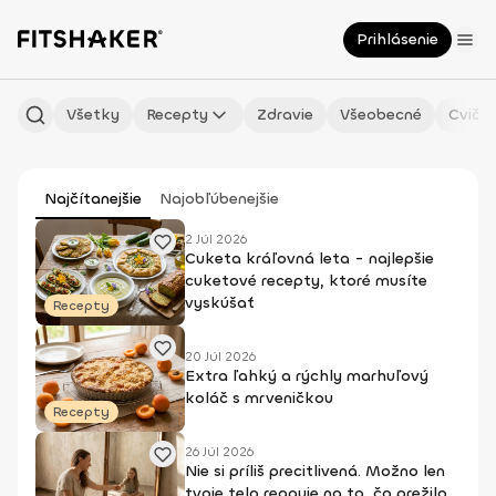
Prihlásenie
Všetky
Recepty
Zdravie
Všeobecné
Cvičen
Najčítanejšie
Najobľúbenejšie
2 Júl 2026
Cuketa kráľovná leta - najlepšie
cuketové recepty, ktoré musíte
vyskúšať
Recepty
20 Júl 2026
Extra ľahký a rýchly marhuľový
koláč s mrveničkou
Recepty
26 Júl 2026
Nie si príliš precitlivená. Možno len
tvoje telo reaguje na to, čo prežilo