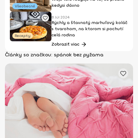
kedysi dávno
Všeobecné
8 Júl 2024
Rýchly a šťavnatý marhuľový koláč
s tvarohom, na ktorom si pochutí
celá rodina
Recepty
Zobraziť viac
Články so značkou: spánok bez pyžama