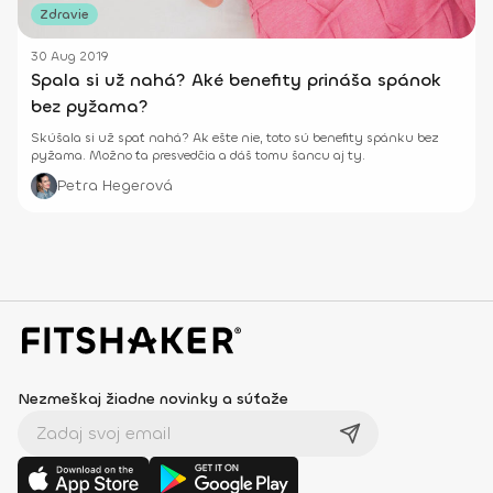
Zdravie
30 Aug 2019
Spala si už nahá? Aké benefity prináša spánok
bez pyžama?
Skúšala si už spať nahá? Ak ešte nie, toto sú benefity spánku bez
pyžama. Možno ťa presvedčia a dáš tomu šancu aj ty.
Petra Hegerová
Nezmeškaj žiadne novinky a súťaže