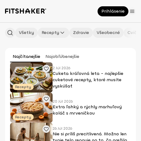
Prihlásenie
Všetky
Recepty
Zdravie
Všeobecné
Cvičen
Najčítanejšie
Najobľúbenejšie
2 Júl 2026
Cuketa kráľovná leta - najlepšie
cuketové recepty, ktoré musíte
vyskúšať
Recepty
20 Júl 2026
Extra ľahký a rýchly marhuľový
koláč s mrveničkou
Recepty
26 Júl 2026
Nie si príliš precitlivená. Možno len
tvoje telo reaguje na to, čo prežilo