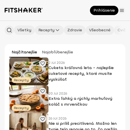
Prihlásenie
Všetky
Recepty
Zdravie
Všeobecné
Cvičen
Najčítanejšie
Najobľúbenejšie
2 Júl 2026
Cuketa kráľovná leta - najlepšie
cuketové recepty, ktoré musíte
vyskúšať
Recepty
20 Júl 2026
Extra ľahký a rýchly marhuľový
koláč s mrveničkou
Recepty
26 Júl 2026
Nie si príliš precitlivená. Možno len
tvoje telo reaguje na to, čo prežilo