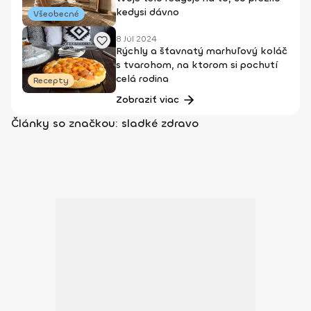
kedysi dávno
Všeobecné
8 Júl 2024
Rýchly a šťavnatý marhuľový koláč
s tvarohom, na ktorom si pochutí
celá rodina
Recepty
Zobraziť viac
Články so značkou: sladké zdravo