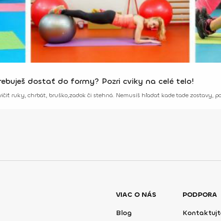
rebuješ dostať do formy? Pozri cviky na celé telo!
vičiť ruky, chrbát, bruško,zadok či stehná. Nemusíš hľadať kade tade zostavy, pozr
VIAC O NÁS
PODPORA
Blog
Kontaktujt