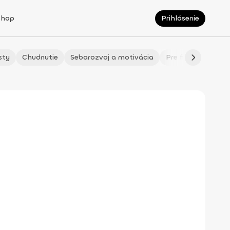
Shop
Prihlásenie
sty
Chudnutie
Sebarozvoj a motivácia
Pre fitmaminky