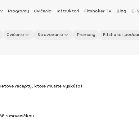
v
Programy
Cvičenia
Inštruktori
Fitshaker TV
Blog
E-
Cvičenie
Stravovanie
Premeny
Fitshaker podca
uketové recepty, ktoré musíte vyskúšať
áč s mrveničkou