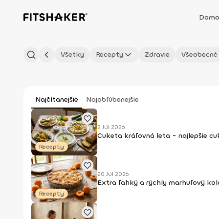
Domo
Všetky
Recepty
Zdravie
Všeobecné
Najčítanejšie
Najobľúbenejšie
2 Júl 2026
Cuketa kráľovná leta - najlepšie c
Recepty
20 Júl 2026
Extra ľahký a rýchly marhuľový kol
Recepty