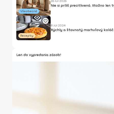
26 Júl 2026
Nie si príliš precitlivená. Možno len
Všeobecné
8 Júl 2024
Rýchly a šťavnatý marhuľový koláč 
Recepty
Len do vypredania zásob!