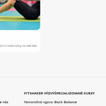
i si naše cviky na celé telo.
FITSHAKER VÝZVY
ŠPECIALIZOVANÉ KURZY
e nás
Novoročná výzva
Back Balance