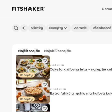
Domo
Všetky
Recepty
Zdravie
Všeobecné
Najčítanejšie
Najobľúbenejšie
2 Júl 2026
Cuketa kráľovná leta - najlepšie c
Recepty
20 Júl 2026
Extra ľahký a rýchly marhuľový kol
Recepty