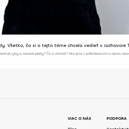
y. Všetko, čo si o tejto téme chcela vedieť v rozhovore 
čerstvé ryby a morské plody? Čo si všímať? Ako je to s prifarbovaním a cenou lo
VIAC O NÁS
PODPORA