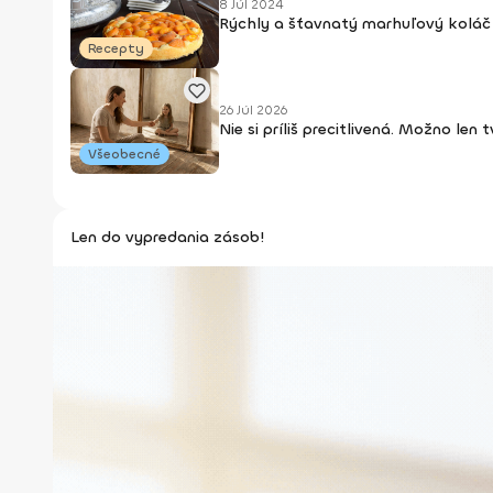
8 Júl 2024
Rýchly a šťavnatý marhuľový koláč 
Recepty
26 Júl 2026
Nie si príliš precitlivená. Možno len
Všeobecné
Len do vypredania zásob!