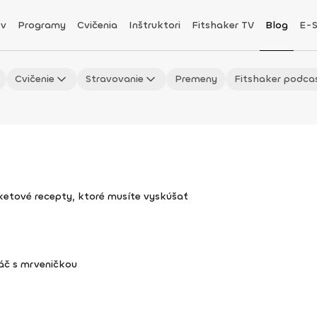
v
Programy
Cvičenia
Inštruktori
Fitshaker TV
Blog
E-
Cvičenie
Stravovanie
Premeny
Fitshaker podca
uketové recepty, ktoré musíte vyskúšať
áč s mrveničkou