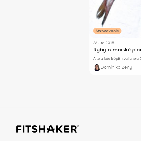
Stravovanie
26 Jún 2018
Ryby a morské plod
Ako a kde kúpiť kvalitné a 
Dominika Zeny