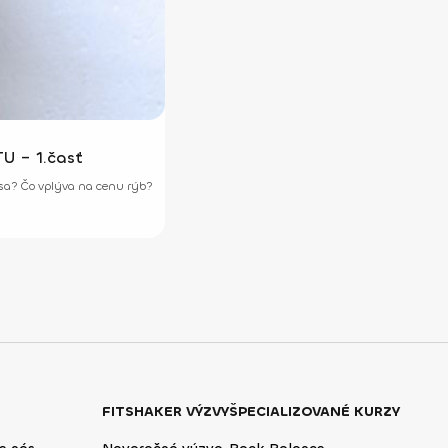
TU – 1.časť
sosa? Čo vplýva na cenu rýb?
FITSHAKER VÝZVY
ŠPECIALIZOVANÉ KURZY