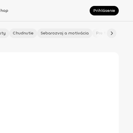
Shop
Prihlásenie
sty
Chudnutie
Sebarozvoj a motivácia
Pre fitmaminky