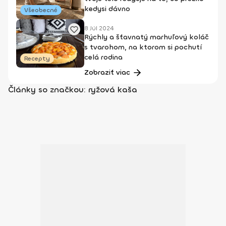
kedysi dávno
Všeobecné
8 Júl 2024
Rýchly a šťavnatý marhuľový koláč
s tvarohom, na ktorom si pochutí
celá rodina
Recepty
Zobraziť viac
Články so značkou: ryžová kaša