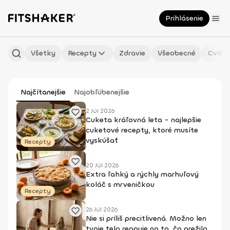
Prihlásenie
Všetky
Recepty
Zdravie
Všeobecné
Cvičen
Najčítanejšie
Najobľúbenejšie
2 Júl 2026
Cuketa kráľovná leta - najlepšie
cuketové recepty, ktoré musíte
vyskúšať
Recepty
20 Júl 2026
Extra ľahký a rýchly marhuľový
koláč s mrveničkou
Recepty
26 Júl 2026
Nie si príliš precitlivená. Možno len
tvoje telo reaguje na to, čo prežilo