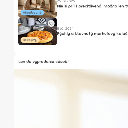
26 Júl 2026
Nie si príliš precitlivená. Možno len
Všeobecné
8 Júl 2024
Rýchly a šťavnatý marhuľový koláč 
Recepty
Len do vypredania zásob!