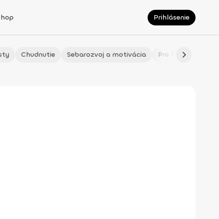
Shop
Prihlásenie
sty
Chudnutie
Sebarozvoj a motivácia
Pre fitmaminky