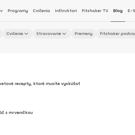
v
Programy
Cvičenia
Inštruktori
Fitshaker TV
Blog
E-
Cvičenie
Stravovanie
Premeny
Fitshaker podca
uketové recepty, ktoré musíte vyskúšať
áč s mrveničkou