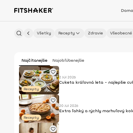
Domo
Všetky
Recepty
Zdravie
Všeobecné
Najčítanejšie
Najobľúbenejšie
2 Júl 2026
Cuketa kráľovná leta - najlepšie c
Recepty
20 Júl 2026
Extra ľahký a rýchly marhuľový kol
Recepty