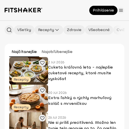
Prihlásenie
Všetky
Recepty
Zdravie
Všeobecné
Cvičen
Najčítanejšie
Najobľúbenejšie
2 Júl 2026
Cuketa kráľovná leta - najlepšie
cuketové recepty, ktoré musíte
vyskúšať
Recepty
20 Júl 2026
Extra ľahký a rýchly marhuľový
koláč s mrveničkou
Recepty
26 Júl 2026
Nie si príliš precitlivená. Možno len
tvoje telo reaguje na to, čo prežilo