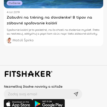
Cvičenie
4 Júl 2019
Zabudni na tréning na dovolenke! 8 tipov na
zábavné spaľovanie kalórií
Spaľovnie kalórií je to posledné, na čo chceš na dvolenke myslieť. Preto
sa nestresuj, oddychuj a popri tom skús napr. tieto zábavné aktivity.
Matúš Špirko
Nezmeškaj žiadne novinky a súťaže