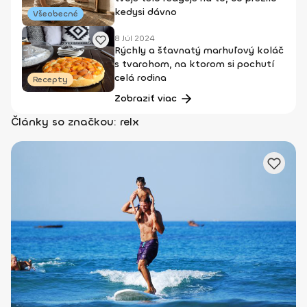
kedysi dávno
Všeobecné
8 Júl 2024
Rýchly a šťavnatý marhuľový koláč
s tvarohom, na ktorom si pochutí
celá rodina
Recepty
Zobraziť viac
Články so značkou: relx